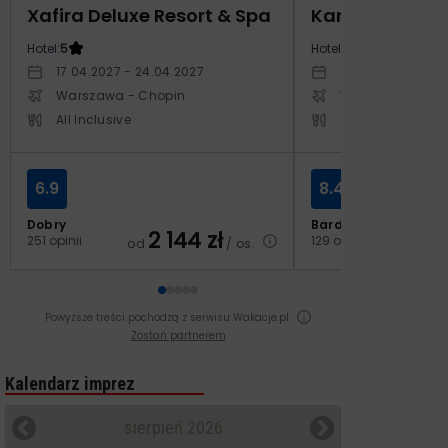
Xafira Deluxe Resort & Spa
Kampos Villag
Hotel:
5
Hotel:
3.5
17.04.2027 - 24.04.2027
10.10.2026 - 17.1
Warszawa - Chopin
Warszawa - Cho
All Inclusive
All Inclusive
6.9
8.4
Dobry
Bardzo dobry
2 144
zł
2
251 opinii
129 opinii
od
/ os.
od
Powyższe treści pochodzą z serwisu Wakacje.pl
Zostań partnerem
Kalendarz imprez
sierpień 2026