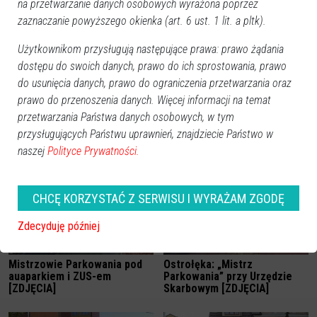
na przetwarzanie danych osobowych wyrażona poprzez
zaznaczanie powyższego okienka (art. 6 ust. 1 lit. a pltk).
Użytkownikom przysługują następujące prawa: prawo żądania
dostępu do swoich danych, prawo do ich sprostowania, prawo
do usunięcia danych, prawo do ograniczenia przetwarzania oraz
prawo do przenoszenia danych. Więcej informacji na temat
przetwarzania Państwa danych osobowych, w tym
Mistrz Parkowania przy ulicy
Ostrołęka: Mistrz Parkowania
Farnej w Ostrołęce [ZDJĘCIA]
pod McDonald's [ZDJĘCIA]
przysługujących Państwu uprawnień, znajdziecie Państwo w
naszej
Polityce Prywatności.
CHCĘ KORZYSTAĆ Z SERWISU I WYRAŻAM ZGODĘ
Zdecyduję później
Mistrzowie Parkowania pod
Ostrołęka: „Mistrz
auaparkiem i ZUS-em
Parkowania” przy Urzędzie
[ZDJĘCIA]
Skarbowym [ZDJĘCIA]