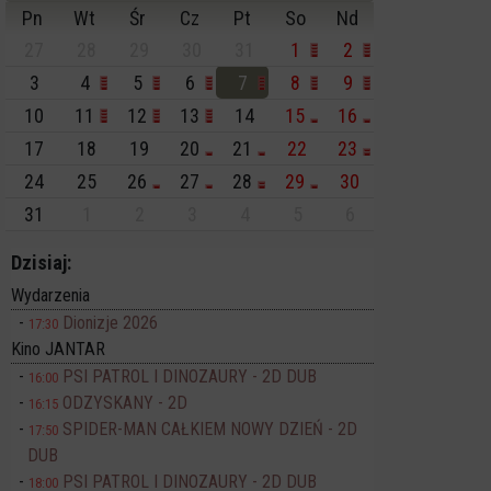
Pn
Wt
Śr
Cz
Pt
So
Nd
27
28
29
30
31
1
2
3
4
5
6
7
8
9
10
11
12
13
14
15
16
17
18
19
20
21
22
23
24
25
26
27
28
29
30
31
1
2
3
4
5
6
Dzisiaj:
Wydarzenia
Dionizje 2026
17:30
Kino JANTAR
PSI PATROL I DINOZAURY - 2D DUB
16:00
ODZYSKANY - 2D
16:15
SPIDER-MAN CAŁKIEM NOWY DZIEŃ - 2D
17:50
DUB
PSI PATROL I DINOZAURY - 2D DUB
18:00