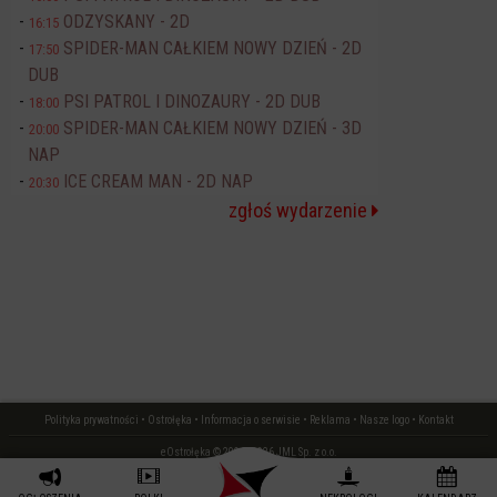
ODZYSKANY - 2D
16:15
SPIDER-MAN CAŁKIEM NOWY DZIEŃ - 2D
17:50
DUB
PSI PATROL I DINOZAURY - 2D DUB
18:00
SPIDER-MAN CAŁKIEM NOWY DZIEŃ - 3D
20:00
NAP
ICE CREAM MAN - 2D NAP
20:30
zgłoś wydarzenie
Polityka prywatności
•
Ostrołęka
•
Informacja o serwisie
•
Reklama
•
Nasze logo
•
Kontakt
eOstrołęka © 2006 - 2026 JML Sp. z o.o.
czas: 0.01 s.