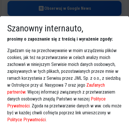
Obserwuj w Google News
Szanowny internauto,
REKLAMA
prosimy o zapoznanie się z treścią i wyrażenie zgody:
Zgadzam się na przechowywanie w moim urządzeniu plików
cookies, jak też na przetwarzanie w celach analizy moich
zachowań w niniejszym Serwisie moich danych osobowych,
zapisywanych w tych plikach, pozostawianych przeze mnie w
Więcej o
:
asp. Grzegorz Duliński
,
Ostrołęka
ramach korzystania z Serwisu przez JML Sp. z o.o., z siedzibą
w Ostrołęce przy ul. Nasypowa 7 oraz jego
Zaufanych
partnerów
. Więcej informacji związanych z przetwarzaniem
danych osobowych znajdą Państwo w naszej
Polityce
Prywatności
. Zgoda na przetwarzanie danych w ww. celu może
być w każdej chwili cofnięta poprzez link umieszczony w
Polityce Prywatności
.