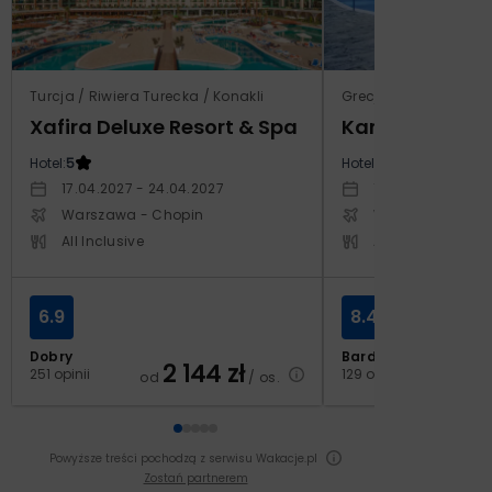
Turcja / Riwiera Turecka / Konakli
Grecja / Samos / Vo
Xafira Deluxe Resort & Spa
Kampos Villag
Hotel:
5
Hotel:
3.5
17.04.2027 - 24.04.2027
10.10.2026 - 17.1
Warszawa - Chopin
Warszawa - Cho
All Inclusive
All Inclusive
6.9
8.4
Dobry
Bardzo dobry
2 144
zł
2
251 opinii
129 opinii
od
/ os.
od
Powyższe treści pochodzą z serwisu Wakacje.pl
Zostań partnerem