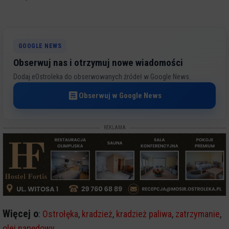
GOOGLE NEWS
Obserwuj nas i otrzymuj nowe wiadomości
Dodaj eOstroleka do obserwowanych źródeł w Google News.
Obserwuj w Google News
REKLAMA
Więcej o
:
Ostrołęka
,
kradzież
,
kradzież paliwa
,
zatrzymanie
,
olej napędowy