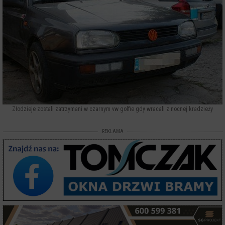
Złodzieje zostali zatrzymani w czarnym vw golfie gdy wracali z nocnej kradzieży
REKLAMA