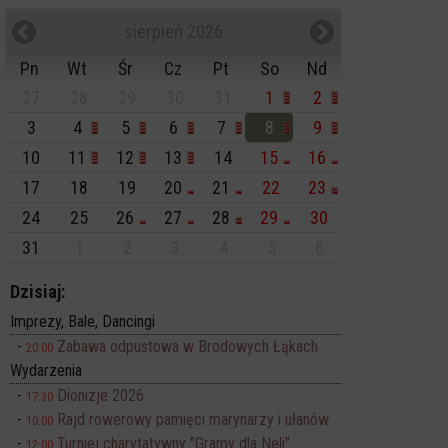
sierpień 2026
Pn
Wt
Śr
Cz
Pt
So
Nd
27
28
29
30
31
1
2
3
4
5
6
7
8
9
10
11
12
13
14
15
16
17
18
19
20
21
22
23
24
25
26
27
28
29
30
31
1
2
3
4
5
6
Dzisiaj:
Imprezy, Bale, Dancingi
Zabawa odpustowa w Brodowych Łąkach
20:00
Wydarzenia
Dionizje 2026
17:30
Rajd rowerowy pamięci marynarzy i ułanów
10:00
Turniej charytatywny "Gramy dla Neli"
12:00