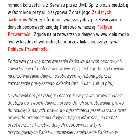
ramach korzystania z Serwisu przez JML Sp. z o.o., z siedzibą
w Ostrołęce przy ul. Nasypowa 7 oraz jego
Zaufanych
Zobacz również
partnerów
. Więcej informacji związanych z przetwarzaniem
danych osobowych znajdą Państwo w naszej
Polityce
Prywatności
. Zgoda na przetwarzanie danych w ww. celu może
być w każdej chwili cofnięta poprzez link umieszczony w
Polityce Prywatności
.
Podstawą prawną przetwarzania Państwa danych osobowych
zawartych w plikach cookie w ww. celu, jest zgoda użytkownika
Mężczyzna napadł na młode
Dwaj nastoletni złodzieje z
na przetwarzanie danych osobowych wyrażona poprzez
dziewczyny: Jeszcze tego
Ostrołęki zatrzymani
samego wieczora został
zaznaczanie powyższego okienka (art. 6 ust. 1 lit. a pltk).
zatrzymany
Użytkownikom przysługują następujące prawa: prawo żądania
dostępu do swoich danych, prawo do ich sprostowania, prawo
do usunięcia danych, prawo do ograniczenia przetwarzania oraz
prawo do przenoszenia danych. Więcej informacji na temat
przetwarzania Państwa danych osobowych, w tym
przysługujących Państwu uprawnień, znajdziecie Państwo w