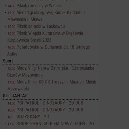
Piknik rodzinny w Wachu
14:00
Mecz ligi okręgowej Kurpik Kadzidło -
15:00
Mławianka II Mława
Piknik sołecki w Laskowcu
15:00
Piknik Wiejski Kulturalnie w Drężewie –
15:00
Kurpiowskie Smaki 2026
Potańcówka w Durlasach dla 18-letniego
16:00
Antka
Sport
Mecz V ligi Narew Ostrołęka - Ożarowianka
12:00
Ożarów Mazowiecki
Mecz III ligi KS CK Troszyn - Mazovia Mińsk
13:00
Mazowiecki
Kino JANTAR
PSI PATROL I DINOZAURY - 2D DUB
14:00
PSI PATROL I DINOZAURY - 2D DUB
16:00
ODZYSKANY - 2D
16:15
SPIDER-MAN CAŁKIEM NOWY DZIEŃ - 2D
17:50