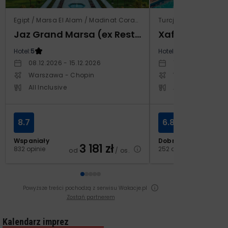
Egipt / Marsa El Alam / Madinat Coraya
Turcja / Riwiera Ture
Jaz Grand Marsa (ex Resta Grand Resort)
Xafira Deluxe 
Hotel:
5
Hotel:
5
08.12.2026 - 15.12.2026
17.04.2027 - 24.
Warszawa - Chopin
Warszawa - Cho
All Inclusive
All Inclusive
8.7
6.8
Wspaniały
Dobry
3 181
zł
2
832 opinie
252 opinie
od
/ os.
od
Powyższe treści pochodzą z serwisu Wakacje.pl
Zostań partnerem
Kalendarz imprez