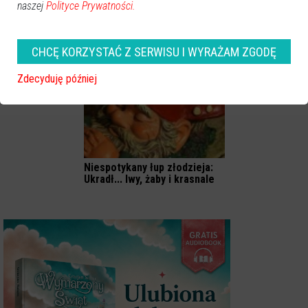
naszej
Polityce Prywatności.
Żerań Mały: Złodzieje wycięli
Kobieta straciła telefon w
100-letni dąb
autokarze: Złodziej okradł ją,
kiedy spała
CHCĘ KORZYSTAĆ Z SERWISU I WYRAŻAM ZGODĘ
Zdecyduję później
Niespotykany łup złodzieja:
Ukradł... lwy, żaby i krasnale