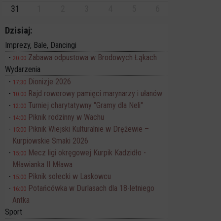
31
1
2
3
4
5
6
Dzisiaj:
Imprezy, Bale, Dancingi
Zabawa odpustowa w Brodowych Łąkach
20:00
Wydarzenia
Dionizje 2026
17:30
Rajd rowerowy pamięci marynarzy i ułanów
10:00
Turniej charytatywny "Gramy dla Neli"
12:00
Piknik rodzinny w Wachu
14:00
Piknik Wiejski Kulturalnie w Drężewie –
15:00
Kurpiowskie Smaki 2026
Mecz ligi okręgowej Kurpik Kadzidło -
15:00
Mławianka II Mława
Piknik sołecki w Laskowcu
15:00
Potańcówka w Durlasach dla 18-letniego
16:00
Antka
Sport