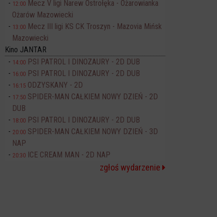
Mecz V ligi Narew Ostrołęka - Ożarowianka
12:00
Ożarów Mazowiecki
Mecz III ligi KS CK Troszyn - Mazovia Mińsk
13:00
Mazowiecki
Kino JANTAR
PSI PATROL I DINOZAURY - 2D DUB
14:00
PSI PATROL I DINOZAURY - 2D DUB
16:00
ODZYSKANY - 2D
16:15
SPIDER-MAN CAŁKIEM NOWY DZIEŃ - 2D
17:50
DUB
PSI PATROL I DINOZAURY - 2D DUB
18:00
SPIDER-MAN CAŁKIEM NOWY DZIEŃ - 3D
20:00
NAP
ICE CREAM MAN - 2D NAP
20:30
zgłoś wydarzenie