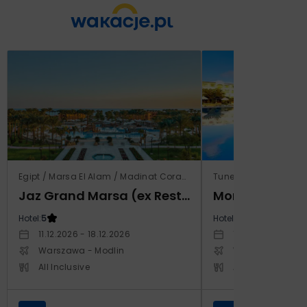
Egipt / Marsa El Alam / Madinat Coraya
Tunezja / Al-Mahdijj
Jaz Grand Marsa (ex Resta Grand Resort)
Monarque El F
Hotel:
5
Hotel:
4
11.12.2026 - 18.12.2026
19.11.2026 - 26.11
Warszawa - Modlin
Warszawa - Cho
All Inclusive
All Inclusive