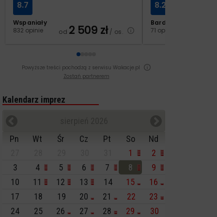
8.7
8.2
Wspaniały
Bardzo dobry
2 509
zł
2
832 opinie
71 opinii
od
/ os.
od
Powyższe treści pochodzą z serwisu Wakacje.pl
Zostań partnerem
Kalendarz imprez
sierpień 2026
Pn
Wt
Śr
Cz
Pt
So
Nd
27
28
29
30
31
1
2
3
4
5
6
7
8
9
10
11
12
13
14
15
16
17
18
19
20
21
22
23
24
25
26
27
28
29
30