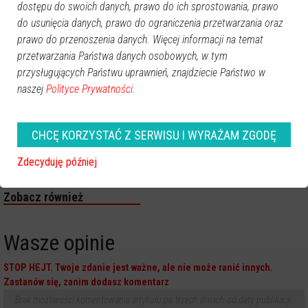
dostępu do swoich danych, prawo do ich sprostowania, prawo
do usunięcia danych, prawo do ograniczenia przetwarzania oraz
prawo do przenoszenia danych. Więcej informacji na temat
przetwarzania Państwa danych osobowych, w tym
przysługujących Państwu uprawnień, znajdziecie Państwo w
naszej
Polityce Prywatności.
CHCĘ KORZYSTAĆ Z SERWISU I WYRAŻAM ZGODĘ
Zdecyduję później
Zobacz również
Wasze opinie
STOP HEJT. Twoje zdanie jest ważne, ale nie może ranić innych.
Zastanów się, zanim dodasz komentarz
Brak możliwości komentowania artykułu po trzech dniach od daty publikacji.