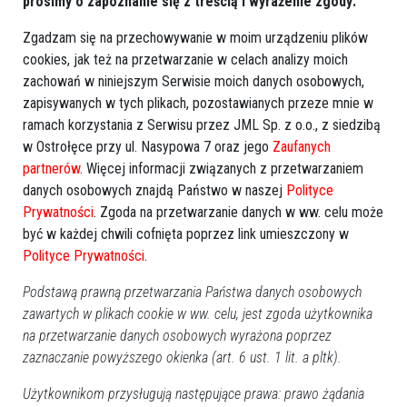
prosimy o zapoznanie się z treścią i wyrażenie zgody:
REKLAMA
Zgadzam się na przechowywanie w moim urządzeniu plików
cookies, jak też na przetwarzanie w celach analizy moich
zachowań w niniejszym Serwisie moich danych osobowych,
zapisywanych w tych plikach, pozostawianych przeze mnie w
ramach korzystania z Serwisu przez JML Sp. z o.o., z siedzibą
w Ostrołęce przy ul. Nasypowa 7 oraz jego
Zaufanych
Więcej o
:
Motoserce Ostrołęka
,
Klub Motocyklowy Perun
,
partnerów
. Więcej informacji związanych z przetwarzaniem
parada motocykli
,
mobilny punkt krwiodawstwa
,
konkurs z
danych osobowych znajdą Państwo w naszej
Polityce
nagrodami.
Prywatności
. Zgoda na przetwarzanie danych w ww. celu może
być w każdej chwili cofnięta poprzez link umieszczony w
Polityce Prywatności
.
Podstawą prawną przetwarzania Państwa danych osobowych
zawartych w plikach cookie w ww. celu, jest zgoda użytkownika
na przetwarzanie danych osobowych wyrażona poprzez
zaznaczanie powyższego okienka (art. 6 ust. 1 lit. a pltk).
Użytkownikom przysługują następujące prawa: prawo żądania