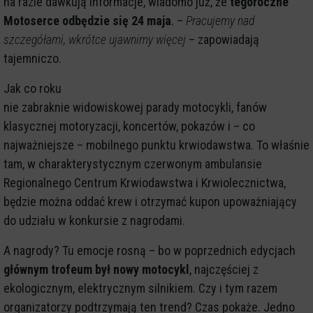
na razie dawkują informacje, wiadomo już, że
tegoroczne
Motoserce odbędzie się 24 maja
. –
Pracujemy nad
szczegółami, wkrótce ujawnimy więcej
– zapowiadają
tajemniczo.
Jak co roku
nie zabraknie widowiskowej parady motocykli, fanów
klasycznej motoryzacji, koncertów, pokazów i – co
najważniejsze – mobilnego punktu krwiodawstwa. To właśnie
tam, w charakterystycznym czerwonym ambulansie
Regionalnego Centrum Krwiodawstwa i Krwiolecznictwa,
będzie można oddać krew i otrzymać kupon upoważniający
do udziału w konkursie z nagrodami
.
A nagrody? Tu emocje rosną – bo w poprzednich edycjach
głównym trofeum był nowy motocykl
, najczęściej z
ekologicznym, elektrycznym silnikiem. Czy i tym razem
organizatorzy podtrzymają ten trend? Czas pokaże. Jedno