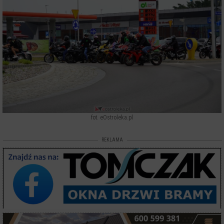
fot. eOstroleka.pl
REKLAMA