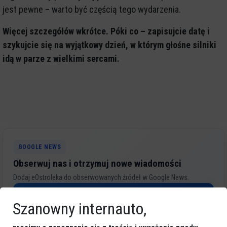
jest pewne – warto być częścią tego wydarzenia.
Więcej szczegółów wkrótce. Póki co – zapisujcie datę i
szykujcie się na wyjątkowy dzień, w którym głośne silniki
idą w parze z wielkimi sercami.
GOOGLE NEWS
Obserwuj nas i otrzymuj nowe wiadomości
Dodaj eOstroleka do obserwowanych źródeł w Google News.
Obserwuj w Google News
Szanowny internauto,