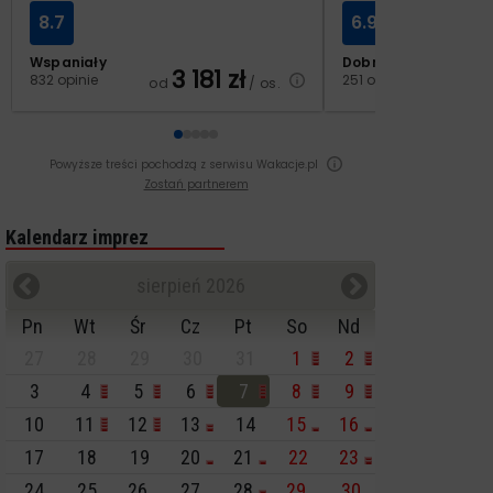
8.7
6.9
Wspaniały
Dobry
3 181
zł
2
832 opinie
251 opinii
od
/ os.
od
Powyższe treści pochodzą z serwisu Wakacje.pl
Zostań partnerem
Kalendarz imprez
sierpień 2026
Pn
Wt
Śr
Cz
Pt
So
Nd
27
28
29
30
31
1
2
3
4
5
6
7
8
9
10
11
12
13
14
15
16
17
18
19
20
21
22
23
24
25
26
27
28
29
30