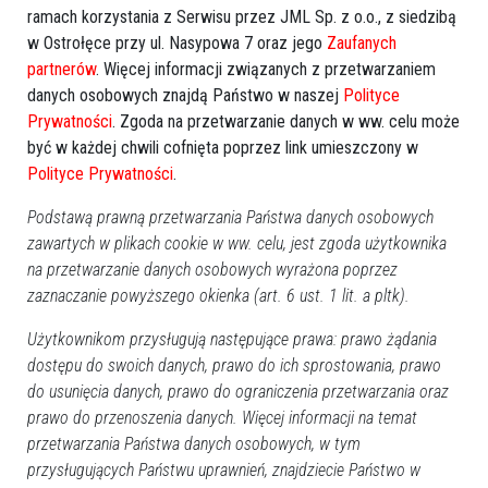
ramach korzystania z Serwisu przez JML Sp. z o.o., z siedzibą
w Ostrołęce przy ul. Nasypowa 7 oraz jego
Zaufanych
partnerów
. Więcej informacji związanych z przetwarzaniem
danych osobowych znajdą Państwo w naszej
Polityce
Prywatności
. Zgoda na przetwarzanie danych w ww. celu może
być w każdej chwili cofnięta poprzez link umieszczony w
Polityce Prywatności
.
Podstawą prawną przetwarzania Państwa danych osobowych
zawartych w plikach cookie w ww. celu, jest zgoda użytkownika
Zobacz również
na przetwarzanie danych osobowych wyrażona poprzez
zaznaczanie powyższego okienka (art. 6 ust. 1 lit. a pltk).
Użytkownikom przysługują następujące prawa: prawo żądania
dostępu do swoich danych, prawo do ich sprostowania, prawo
do usunięcia danych, prawo do ograniczenia przetwarzania oraz
prawo do przenoszenia danych. Więcej informacji na temat
przetwarzania Państwa danych osobowych, w tym
Łomża: Jubileusz Filharmonii
Jubileusz 400-lecia I LO w
przysługujących Państwu uprawnień, znajdziecie Państwo w
- "Gloria Artis" dla Jana
Łomży