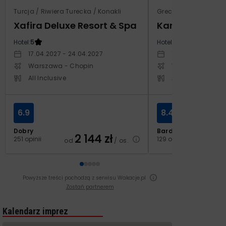
Turcja / Riwiera Turecka / Konakli
Grecja / Samos / Vo
Xafira Deluxe Resort & Spa
Kampos Villag
Hotel:
5
Hotel:
3.5
17.04.2027 - 24.04.2027
10.10.2026 - 17.1
Warszawa - Chopin
Warszawa - Cho
All Inclusive
All Inclusive
6.9
8.4
Dobry
Bardzo dobry
2 144
zł
2
251 opinii
129 opinii
od
/ os.
od
Powyższe treści pochodzą z serwisu Wakacje.pl
Zostań partnerem
Kalendarz imprez