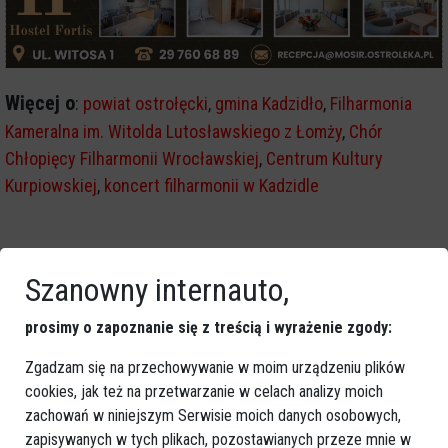
Więcej o
:
powiat ostrołęcki
,
gmina Kadzidło
,
Filharmonia
Kameralna im. Witolda Lutosławskiego z Łomży
,
Chór
Chłopięcy Filharmonii Wrocławskiej
,
Centrum Kultury
Kurpiowskiej
,
koncert filharmonii w Kadzidle
Szanowny internauto,
prosimy o zapoznanie się z treścią i wyrażenie zgody:
Zgadzam się na przechowywanie w moim urządzeniu plików
cookies, jak też na przetwarzanie w celach analizy moich
zachowań w niniejszym Serwisie moich danych osobowych,
zapisywanych w tych plikach, pozostawianych przeze mnie w