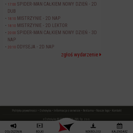
SPIDER-MAN CAŁKIEM NOWY DZIEŃ - 2D
17:00
DUB
MISTRZYNIE - 2D NAP
18:10
MISTRZYNIE - 2D LEKTOR
18:10
SPIDER-MAN CAŁKIEM NOWY DZIEŃ - 3D
20:00
NAP
ODYSEJA - 2D NAP
20:10
zgłoś wydarzenie
Polityka prywatności
•
Ostrołęka
•
Informacja o serwisie
•
Reklama
•
Nasze logo
•
Kontakt
eOstrołęka © 2006 - 2026 JML Sp. z o.o.
czas: 0.03 s.
OGŁOSZENIA
ROLKI
NEKROLOGI
KALENDARZ