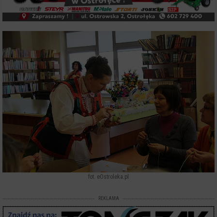
fot. eOstroleka.pl
REKLAMA