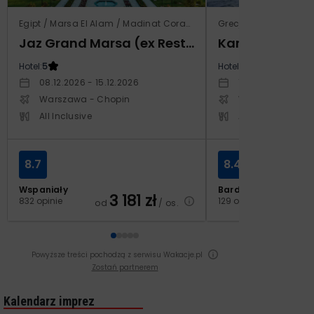
Egipt / Marsa El Alam / Madinat Coraya
Grecja / Samos / Vo
Jaz Grand Marsa (ex Resta Grand Resort)
Kampos Villag
Hotel:
5
Hotel:
3.5
08.12.2026 - 15.12.2026
10.10.2026 - 17.1
Warszawa - Chopin
Warszawa - Cho
All Inclusive
All Inclusive
8.7
8.4
Wspaniały
Bardzo dobry
3 181
zł
2
832 opinie
129 opinii
od
/ os.
od
Powyższe treści pochodzą z serwisu Wakacje.pl
Zostań partnerem
Kalendarz imprez