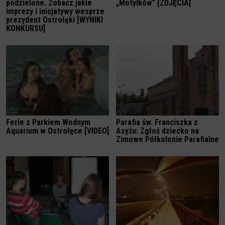
podzielone. Zobacz jakie
„Motylków” [ZDJĘCIA]
imprezy i inicjatywy wesprze
prezydent Ostrołęki [WYNIKI
KONKURSU]
Ferie z Parkiem Wodnym
Parafia św. Franciszka z
Aquarium w Ostrołęce [VIDEO]
Asyżu: Zgłoś dziecko na
Zimowe Półkolonie Parafialne