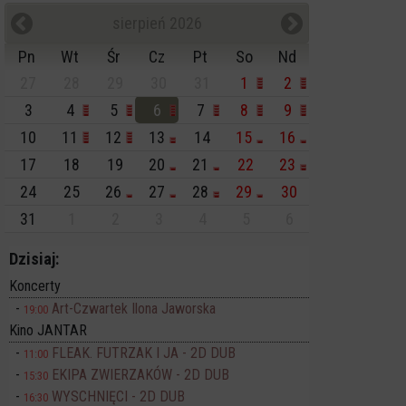
sierpień 2026
Pn
Wt
Śr
Cz
Pt
So
Nd
27
28
29
30
31
1
2
3
4
5
6
7
8
9
10
11
12
13
14
15
16
17
18
19
20
21
22
23
24
25
26
27
28
29
30
31
1
2
3
4
5
6
Dzisiaj:
Koncerty
Art-Czwartek Ilona Jaworska
19:00
Kino JANTAR
FLEAK. FUTRZAK I JA - 2D DUB
11:00
EKIPA ZWIERZAKÓW - 2D DUB
15:30
WYSCHNIĘCI - 2D DUB
16:30