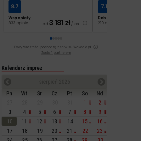
8.7
7.1
Wspaniały
Dobry
3 181
zł
2
833 opinie
210 opinii
od
/ os.
od
Powyższe treści pochodzą z serwisu Wakacje.pl
Zostań partnerem
Kalendarz imprez
sierpień 2026
Pn
Wt
Śr
Cz
Pt
So
Nd
27
28
29
30
31
1
2
3
4
5
6
7
8
9
10
11
12
13
14
15
16
17
18
19
20
21
22
23
24
25
26
27
28
29
30