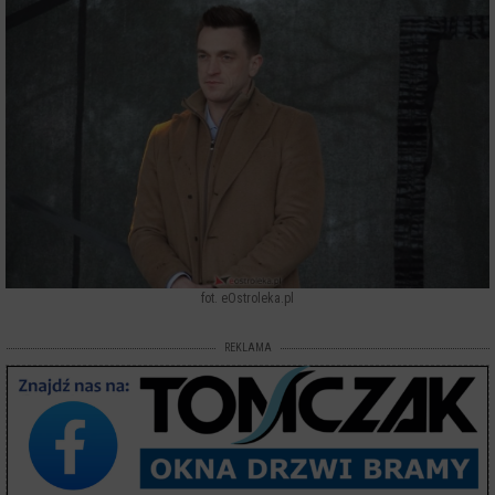
fot. eOstroleka.pl
REKLAMA