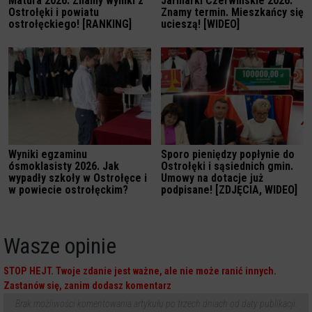
Matura 2026. Znamy wyniki z
Jarmarki Czerwińskie 2026.
Ostrołęki i powiatu
Znamy termin. Mieszkańcy się
ostrołęckiego! [RANKING]
ucieszą! [WIDEO]
Wyniki egzaminu
Sporo pieniędzy popłynie do
ósmoklasisty 2026. Jak
Ostrołęki i sąsiednich gmin.
wypadły szkoły w Ostrołęce i
Umowy na dotacje już
w powiecie ostrołęckim?
podpisane! [ZDJĘCIA, WIDEO]
Wasze opinie
STOP HEJT. Twoje zdanie jest ważne, ale nie może ranić innych.
Zastanów się, zanim dodasz komentarz
Brak możliwości komentowania artykułu po trzech dniach od daty publikacji.