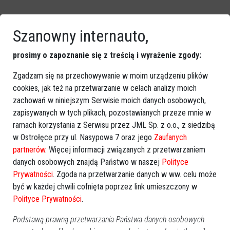
Szanowny internauto,
prosimy o zapoznanie się z treścią i wyrażenie zgody:
Zgadzam się na przechowywanie w moim urządzeniu plików
cookies, jak też na przetwarzanie w celach analizy moich
zachowań w niniejszym Serwisie moich danych osobowych,
zapisywanych w tych plikach, pozostawianych przeze mnie w
ramach korzystania z Serwisu przez JML Sp. z o.o., z siedzibą
Źródło:
eostroleka.pl/Gmina Czerwin
w Ostrołęce przy ul. Nasypowa 7 oraz jego
Zaufanych
partnerów
. Więcej informacji związanych z przetwarzaniem
danych osobowych znajdą Państwo w naszej
Polityce
GOOGLE NEWS
Prywatności
. Zgoda na przetwarzanie danych w ww. celu może
Obserwuj nas i otrzymuj nowe wiadomości
być w każdej chwili cofnięta poprzez link umieszczony w
Dodaj eOstroleka do obserwowanych źródeł w Google News.
Polityce Prywatności
.
Obserwuj w Google News
Podstawą prawną przetwarzania Państwa danych osobowych