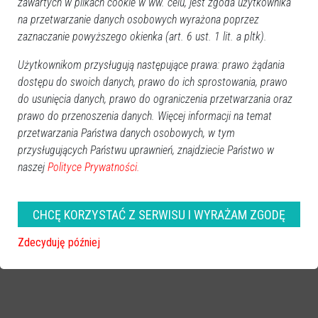
zawartych w plikach cookie w ww. celu, jest zgoda użytkownika
na przetwarzanie danych osobowych wyrażona poprzez
REKLAMA
zaznaczanie powyższego okienka (art. 6 ust. 1 lit. a pltk).
Użytkownikom przysługują następujące prawa: prawo żądania
dostępu do swoich danych, prawo do ich sprostowania, prawo
do usunięcia danych, prawo do ograniczenia przetwarzania oraz
prawo do przenoszenia danych. Więcej informacji na temat
przetwarzania Państwa danych osobowych, w tym
Więcej o
:
Stypendium Edukacyjne
,
Gmina Czerwin
,
średnia
przysługujących Państwu uprawnień, znajdziecie Państwo w
ocen
,
List Gratulacyjny
,
Stypendium Absolwenckie
naszej
Polityce Prywatności.
CHCĘ KORZYSTAĆ Z SERWISU I WYRAŻAM ZGODĘ
Zdecyduję później