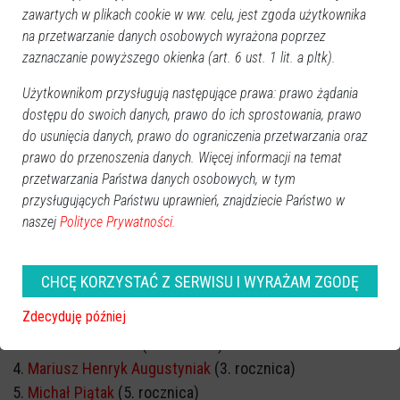
zawartych w plikach cookie w ww. celu, jest zgoda użytkownika
na przetwarzanie danych osobowych wyrażona poprzez
zaznaczanie powyższego okienka (art. 6 ust. 1 lit. a pltk).
Użytkownikom przysługują następujące prawa: prawo żądania
dostępu do swoich danych, prawo do ich sprostowania, prawo
do usunięcia danych, prawo do ograniczenia przetwarzania oraz
prawo do przenoszenia danych. Więcej informacji na temat
przetwarzania Państwa danych osobowych, w tym
przysługujących Państwu uprawnień, znajdziecie Państwo w
naszej
Polityce Prywatności.
ROCZNICA ŚMIERCI
CHCĘ KORZYSTAĆ Z SERWISU I WYRAŻAM ZGODĘ
Marek Kazimierczak
(1. rocznica)
Zdecyduję później
Irena Murawska
(2. rocznica)
Irena Ciborowska
(2. rocznica)
Mariusz Henryk Augustyniak
(3. rocznica)
Michał Piątak
(5. rocznica)