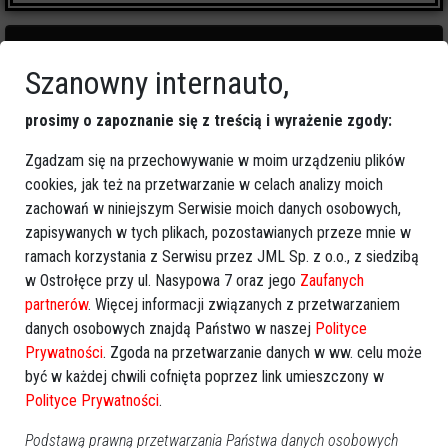
Szanowny internauto,
4
zapalonych świeczek
prosimy o zapoznanie się z treścią i wyrażenie zgody:
Zgadzam się na przechowywanie w moim urządzeniu plików
🕯
Zapal świeczkę
↗
Udostępnij
cookies, jak też na przetwarzanie w celach analizy moich
zachowań w niniejszym Serwisie moich danych osobowych,
zapisywanych w tych plikach, pozostawianych przeze mnie w
wróć
ramach korzystania z Serwisu przez JML Sp. z o.o., z siedzibą
w Ostrołęce przy ul. Nasypowa 7 oraz jego
Zaufanych
partnerów
. Więcej informacji związanych z przetwarzaniem
danych osobowych znajdą Państwo w naszej
Polityce
Prywatności
. Zgoda na przetwarzanie danych w ww. celu może
być w każdej chwili cofnięta poprzez link umieszczony w
Polityce Prywatności
.
Podstawą prawną przetwarzania Państwa danych osobowych