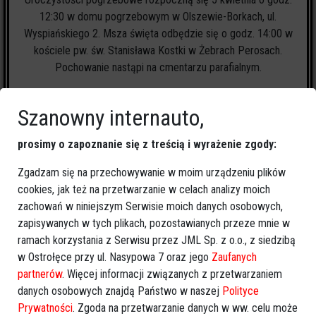
12:30 w domu pogrzebowym w Olszewie-Borkach, ul.
Wyspiańskiego 2. Msza święta odbędzie się o godz. 14:00 w
kościele pw. św. Stanisława Kostki w Żebrach Perosach.
Pochowanie nastąpi na cmentarzu parafialnym.
Różaniec: 1, 3 i 4 kwietnia o godz. 18.00 w Domu Pogrzebowym
Szanowny internauto,
w Olszewie-Borkach.
prosimy o zapoznanie się z treścią i wyrażenie zgody:
Zgadzam się na przechowywanie w moim urządzeniu plików
cookies, jak też na przetwarzanie w celach analizy moich
zachowań w niniejszym Serwisie moich danych osobowych,
1
zapalonych świeczek
zapisywanych w tych plikach, pozostawianych przeze mnie w
ramach korzystania z Serwisu przez JML Sp. z o.o., z siedzibą
w Ostrołęce przy ul. Nasypowa 7 oraz jego
Zaufanych
🕯
Zapal świeczkę
↗
Udostępnij
partnerów
. Więcej informacji związanych z przetwarzaniem
danych osobowych znajdą Państwo w naszej
Polityce
Prywatności
. Zgoda na przetwarzanie danych w ww. celu może