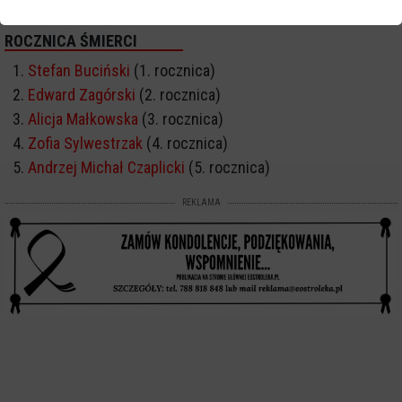
ROCZNICA ŚMIERCI
Stefan Buciński
(1. rocznica)
Edward Zagórski
(2. rocznica)
Alicja Małkowska
(3. rocznica)
Zofia Sylwestrzak
(4. rocznica)
Andrzej Michał Czaplicki
(5. rocznica)
REKLAMA