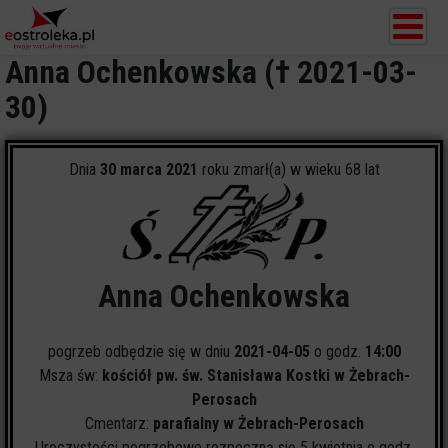
Anna Ochenkowska († 2021-03-
30)
Dnia
30 marca 2021
roku zmarł(a) w wieku 68 lat
Anna Ochenkowska
pogrzeb odbędzie się w dniu
2021-04-05
o godz.
14:00
Msza św:
kościół pw. św. Stanisława Kostki w Żebrach-
Perosach
Cmentarz:
parafialny w Żebrach-Perosach
Uroczystości pogrzebowe rozpoczną się 5 kwietnia o godz.