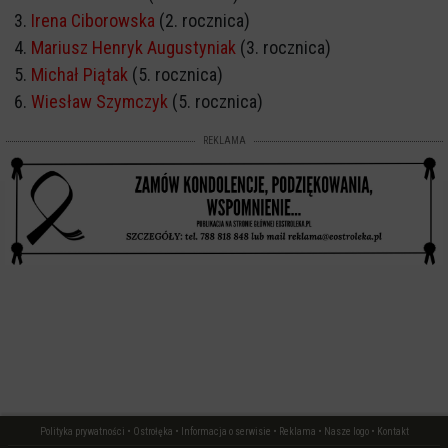
Irena Ciborowska
(2. rocznica)
Mariusz Henryk Augustyniak
(3. rocznica)
Michał Piątak
(5. rocznica)
Wiesław Szymczyk
(5. rocznica)
REKLAMA
Polityka prywatności
•
Ostrołęka
•
Informacja o serwisie
•
Reklama
•
Nasze logo
•
Kontakt