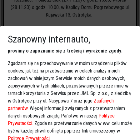
(28.11.23) o godz. 10.00, w Kaplicy Domu Pogrzebowego ul.
Kujawska 13, Ostrołęka.
Szanowny internauto,
prosimy o zapoznanie się z treścią i wyrażenie zgody:
1
zapalonych świeczek
Zgadzam się na przechowywanie w moim urządzeniu plików
cookies, jak też na przetwarzanie w celach analizy moich
zachowań w niniejszym Serwisie moich danych osobowych,
🕯
Zapal świeczkę
↗
Udostępnij
zapisywanych w tych plikach, pozostawianych przeze mnie w
ramach korzystania z Serwisu przez JML Sp. z o.o., z siedzibą
w Ostrołęce przy ul. Nasypowa 7 oraz jego
Zaufanych
wróć
partnerów
. Więcej informacji związanych z przetwarzaniem
danych osobowych znajdą Państwo w naszej
Polityce
Prywatności
. Zgoda na przetwarzanie danych w ww. celu może
być w każdej chwili cofnięta poprzez link umieszczony w
Polityce Prywatności
.