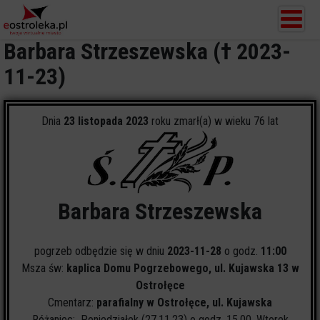
Barbara Strzeszewska († 2023-
11-23)
Dnia
23 listopada 2023
roku zmarł(a) w wieku 76 lat
Barbara Strzeszewska
pogrzeb odbędzie się w dniu
2023-11-28
o godz.
11:00
Msza św:
kaplica Domu Pogrzebowego, ul. Kujawska 13 w
Ostrołęce
Cmentarz:
parafialny w Ostrołęce, ul. Kujawska
Różaniec: Poniedziałek (27.11.23) o godz. 15.00, Wtorek