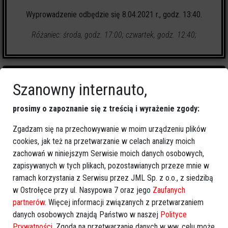
Wyprowadzenie odbędzie się 8.04.2021 r., godz. 13:40.
Różaniec: środa, godz. 17:00; czwartek, godz. 12:40;
Szanowny internauto,
prosimy o zapoznanie się z treścią i wyrażenie zgody:
0
zapalonych świeczek
Zgadzam się na przechowywanie w moim urządzeniu plików
cookies, jak też na przetwarzanie w celach analizy moich
🕯
Zapal świeczkę
↗
Udostępnij
zachowań w niniejszym Serwisie moich danych osobowych,
zapisywanych w tych plikach, pozostawianych przeze mnie w
ramach korzystania z Serwisu przez JML Sp. z o.o., z siedzibą
wróć
w Ostrołęce przy ul. Nasypowa 7 oraz jego
Zaufanych
partnerów
. Więcej informacji związanych z przetwarzaniem
danych osobowych znajdą Państwo w naszej
Polityce
Prywatności
. Zgoda na przetwarzanie danych w ww. celu może