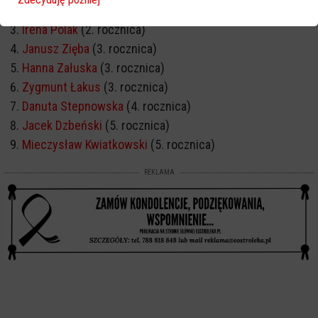
Jerzy Długołęcki
(1. rocznica)
Irena Polak
(2. rocznica)
Janusz Zięba
(3. rocznica)
Hanna Załuska
(3. rocznica)
Zygmunt Łakus
(3. rocznica)
Danuta Stepnowska
(4. rocznica)
Jacek Dzbeński
(5. rocznica)
Mieczysław Kwiatkowski
(5. rocznica)
REKLAMA