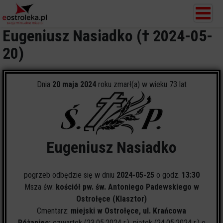
Eugeniusz Nasiadko († 2024-05-
20)
Dnia
20 maja 2024
roku zmarł(a) w wieku 73 lat
Eugeniusz Nasiadko
pogrzeb odbędzie się w dniu
2024-05-25
o godz.
13:30
Msza św:
kościół pw. św. Antoniego Padewskiego w
Ostrołęce (Klasztor)
Cmentarz:
miejski w Ostrołęce, ul. Krańcowa
Różaniec:
czwartek (23.05.2024 r.), piątek (24.05.2024 r.) o