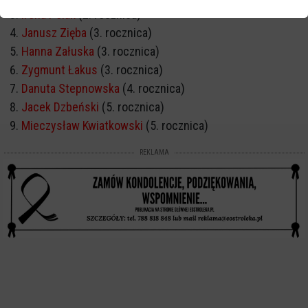
Irena Polak
(2. rocznica)
Janusz Zięba
(3. rocznica)
Hanna Załuska
(3. rocznica)
Zygmunt Łakus
(3. rocznica)
Danuta Stepnowska
(4. rocznica)
Jacek Dzbeński
(5. rocznica)
Mieczysław Kwiatkowski
(5. rocznica)
REKLAMA