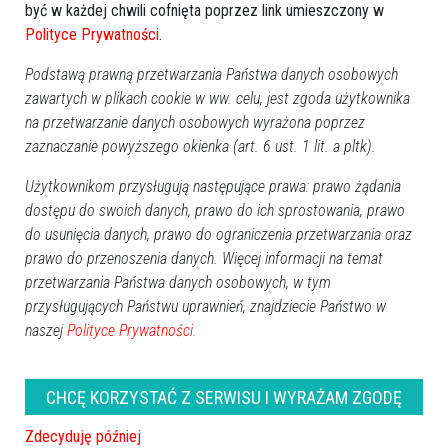
być w każdej chwili cofnięta poprzez link umieszczony w
Polityce Prywatności
.
Podstawą prawną przetwarzania Państwa danych osobowych
zawartych w plikach cookie w ww. celu, jest zgoda użytkownika
na przetwarzanie danych osobowych wyrażona poprzez
zaznaczanie powyższego okienka (art. 6 ust. 1 lit. a pltk).
Użytkownikom przysługują następujące prawa: prawo żądania
dostępu do swoich danych, prawo do ich sprostowania, prawo
do usunięcia danych, prawo do ograniczenia przetwarzania oraz
prawo do przenoszenia danych. Więcej informacji na temat
przetwarzania Państwa danych osobowych, w tym
przysługujących Państwu uprawnień, znajdziecie Państwo w
naszej
Polityce Prywatności.
ROCZNICA ŚMIERCI
CHCĘ KORZYSTAĆ Z SERWISU I WYRAŻAM ZGODĘ
Barbara Śniadach
(1. rocznica)
Zdecyduję później
Jerzy Długołęcki
(1. rocznica)