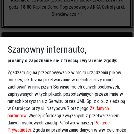
godz.
18.00
Kaplica Domu Pogrzebowego ARKA Ostrołęka ul.
Sienkiewicza 41
Szanowny internauto,
2
zapalonych świeczek
prosimy o zapoznanie się z treścią i wyrażenie zgody:
Zgadzam się na przechowywanie w moim urządzeniu plików
🕯
Zapal świeczkę
↗
Udostępnij
cookies, jak też na przetwarzanie w celach analizy moich
zachowań w niniejszym Serwisie moich danych osobowych,
zapisywanych w tych plikach, pozostawianych przeze mnie w
wróć
ramach korzystania z Serwisu przez JML Sp. z o.o., z siedzibą
w Ostrołęce przy ul. Nasypowa 7 oraz jego
Zaufanych
partnerów
. Więcej informacji związanych z przetwarzaniem
danych osobowych znajdą Państwo w naszej
Polityce
Prywatności
. Zgoda na przetwarzanie danych w ww. celu może