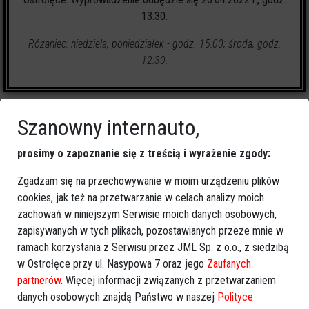
13:30.
Różaniec: niedziela, poniedziałek - godz. 15:00; środa, godz.
12:30.
Szanowny internauto,
prosimy o zapoznanie się z treścią i wyrażenie zgody:
2
zapalonych świeczek
Zgadzam się na przechowywanie w moim urządzeniu plików
cookies, jak też na przetwarzanie w celach analizy moich
🕯
Zapal świeczkę
↗
Udostępnij
zachowań w niniejszym Serwisie moich danych osobowych,
zapisywanych w tych plikach, pozostawianych przeze mnie w
ramach korzystania z Serwisu przez JML Sp. z o.o., z siedzibą
wróć
w Ostrołęce przy ul. Nasypowa 7 oraz jego
Zaufanych
partnerów
. Więcej informacji związanych z przetwarzaniem
danych osobowych znajdą Państwo w naszej
Polityce