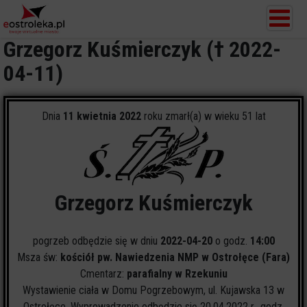
Grzegorz Kuśmierczyk († 2022-
04-11)
Dnia
11 kwietnia 2022
roku zmarł(a) w wieku 51 lat
Grzegorz Kuśmierczyk
pogrzeb odbędzie się w dniu
2022-04-20
o godz.
14:00
Msza św:
kościół pw. Nawiedzenia NMP w Ostrołęce (Fara)
Cmentarz:
parafialny w Rzekuniu
Wystawienie ciała w Domu Pogrzebowym, ul. Kujawska 13 w
Ostrołęce. Wyprowadzenie odbędzie się 20.04.2022 r., godz.