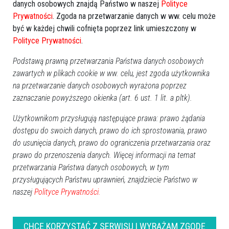
danych osobowych znajdą Państwo w naszej
Polityce
Prywatności
. Zgoda na przetwarzanie danych w ww. celu może
być w każdej chwili cofnięta poprzez link umieszczony w
Polityce Prywatności
.
Podstawą prawną przetwarzania Państwa danych osobowych
zawartych w plikach cookie w ww. celu, jest zgoda użytkownika
na przetwarzanie danych osobowych wyrażona poprzez
zaznaczanie powyższego okienka (art. 6 ust. 1 lit. a pltk).
Użytkownikom przysługują następujące prawa: prawo żądania
dostępu do swoich danych, prawo do ich sprostowania, prawo
do usunięcia danych, prawo do ograniczenia przetwarzania oraz
prawo do przenoszenia danych. Więcej informacji na temat
przetwarzania Państwa danych osobowych, w tym
przysługujących Państwu uprawnień, znajdziecie Państwo w
ROCZNICA ŚMIERCI
naszej
Polityce Prywatności.
Alicja Żebrowska
(3. rocznica)
Cezary Moniński
(3. rocznica)
CHCĘ KORZYSTAĆ Z SERWISU I WYRAŻAM ZGODĘ