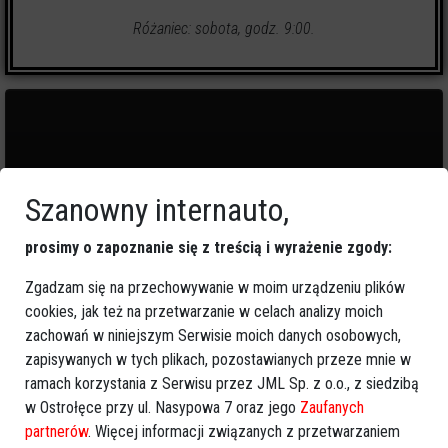
Różaniec: sobota, godz. 9:00.
0
zapalonych świeczek
Szanowny internauto,
🕯
Zapal świeczkę
↗
Udostępnij
prosimy o zapoznanie się z treścią i wyrażenie zgody:
Zgadzam się na przechowywanie w moim urządzeniu plików
cookies, jak też na przetwarzanie w celach analizy moich
wróć
zachowań w niniejszym Serwisie moich danych osobowych,
zapisywanych w tych plikach, pozostawianych przeze mnie w
ramach korzystania z Serwisu przez JML Sp. z o.o., z siedzibą
w Ostrołęce przy ul. Nasypowa 7 oraz jego
Zaufanych
partnerów
. Więcej informacji związanych z przetwarzaniem