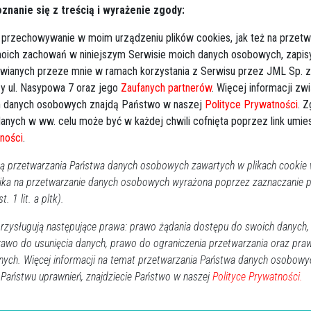
znanie się z treścią i wyrażenie zgody:
RO
:
parafialny w Piskach
 przechowywanie w moim urządzeniu plików cookies, jak też na przetw
ną się modlitwą różańcową 5 czerwca o godz.
 moich zachowań w niniejszym Serwisie moich danych osobowych, zapi
zym zostanie odprawiona msza św. pogrzebowa.
awianych przeze mnie w ramach korzystania z Serwisu przez JML Sp. z o
y ul. Nasypowa 7 oraz jego
Zaufanych partnerów
. Więcej informacji zw
6 i 4.06 o godz. 18:00 w domu pogrzebowym w
 danych osobowych znajdą Państwo w naszej
Polityce Prywatności
. 
Troszynie.
anych w ww. celu może być w każdej chwili cofnięta poprzez link umi
ności
.
 przetwarzania Państwa danych osobowych zawartych w plikach cookie w
ika na przetwarzanie danych osobowych wyrażona poprzez zaznaczanie
t. 1 lit. a pltk).
zysługują następujące prawa: prawo żądania dostępu do swoich danych,
palonych świeczek
rawo do usunięcia danych, prawo do ograniczenia przetwarzania oraz pra
nych. Więcej informacji na temat przetwarzania Państwa danych osobowy
 Państwu uprawnień, znajdziecie Państwo w naszej
↗
Udostępnij
Polityce Prywatności.