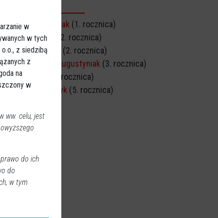
CZNICA ŚMIERCI
Marek Kazimierczak
(1. rocznica)
arzanie w
Irena Murawska
(2. rocznica)
sywanych w tych
.o., z siedzibą
Irena Ciborowska
(2. rocznica)
iązanych z
Mariusz Henryk Augustyniak
(3. rocznica)
Zgoda na
Michał Piątak
(5. rocznica)
eszczony w
Wiesław Szymczyk
(5. rocznica)
 ww. celu, jest
 powyższego
 prawo do ich
wo do
ch, w tym