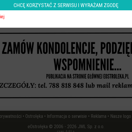
CHCĘ KORZYSTAĆ Z SERWISU I WYRAŻAM ZGODĘ
wróć
iej
REKLAMA
 prywatności
•
Ostrołęka
•
Informacja o serwisie
•
Reklama
•
Nasze logo
eOstrołęka © 2006 - 2026 JML Sp. z o.o.
czas: 0.01 s.