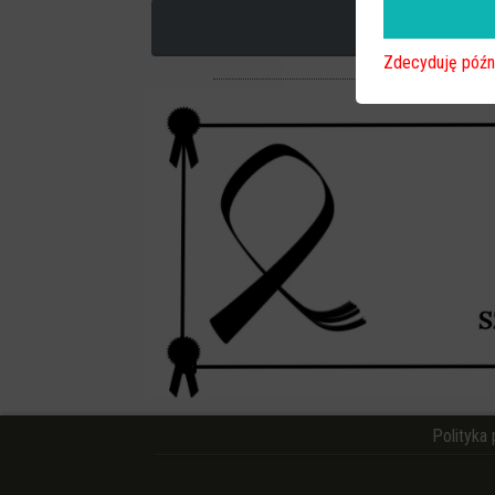
Zdecyduję późn
Polityka