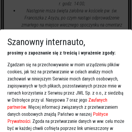
r. godz. 14:00;
Następnie msza święta żałobna w kościele pw. św.
Franciszka z Asyżu, po czym nastąpi odprowadzenie
zmarłego na miejsce wiecznego spoczynku na cmentarz
parafialny w Ostrołęce.
Szanowny internauto,
prosimy o zapoznanie się z treścią i wyrażenie zgody:
Zgadzam się na przechowywanie w moim urządzeniu plików
cookies, jak też na przetwarzanie w celach analizy moich
3
zapalonych świeczek
zachowań w niniejszym Serwisie moich danych osobowych,
zapisywanych w tych plikach, pozostawianych przeze mnie w
ramach korzystania z Serwisu przez JML Sp. z o.o., z siedzibą
🕯
Zapal świeczkę
↗
Udostępnij
w Ostrołęce przy ul. Nasypowa 7 oraz jego
Zaufanych
partnerów
. Więcej informacji związanych z przetwarzaniem
danych osobowych znajdą Państwo w naszej
Polityce
wróć
Prywatności
. Zgoda na przetwarzanie danych w ww. celu może
być w każdej chwili cofnięta poprzez link umieszczony w