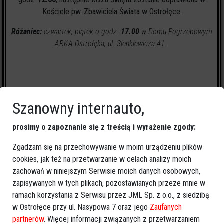
Kościele pw. Zbawiciela Świata w Ostrołęce.
Różaniec:
czwartek, piątek o godz.
17.00
w Domu Pogrzebowym
ARKA Ostrołęka, ul. Sienkiewicza 41.
Szanowny internauto,
prosimy o zapoznanie się z treścią i wyrażenie zgody:
Zgadzam się na przechowywanie w moim urządzeniu plików
4
zapalonych świeczek
cookies, jak też na przetwarzanie w celach analizy moich
zachowań w niniejszym Serwisie moich danych osobowych,
🕯
Zapal świeczkę
↗
Udostępnij
zapisywanych w tych plikach, pozostawianych przeze mnie w
ramach korzystania z Serwisu przez JML Sp. z o.o., z siedzibą
w Ostrołęce przy ul. Nasypowa 7 oraz jego
Zaufanych
partnerów
. Więcej informacji związanych z przetwarzaniem
wróć