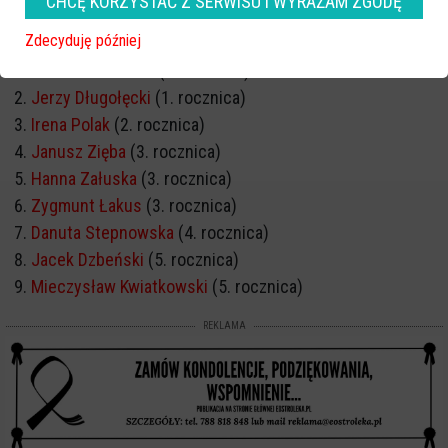
CHCĘ KORZYSTAĆ Z SERWISU I WYRAŻAM ZGODĘ
ROCZNICA ŚMIERCI
Zdecyduję później
Barbara Śniadach
(1. rocznica)
Jerzy Długołęcki
(1. rocznica)
Irena Polak
(2. rocznica)
Janusz Zięba
(3. rocznica)
Hanna Załuska
(3. rocznica)
Zygmunt Łakus
(3. rocznica)
Danuta Stepnowska
(4. rocznica)
Jacek Dzbeński
(5. rocznica)
Mieczysław Kwiatkowski
(5. rocznica)
REKLAMA