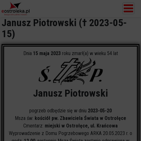
Janusz Piotrowski († 2023-05-
15)
Dnia
15 maja 2023
roku zmarł(a) w wieku 54 lat
Janusz Piotrowski
pogrzeb odbędzie się w dniu
2023-05-20
Msza św:
kościół pw. Zbawiciela Świata w Ostrołęce
Cmentarz:
miejski w Ostrołęce, ul. Krańcowa
Wyprowadzenie z Domu Pogrzebowego ARKA 20.05.2023 r. o
godz.
12.00
, następnie Msza Święta zostanie odprawiona w