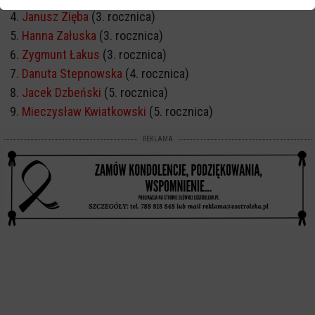
Janusz Zięba
(3. rocznica)
Hanna Załuska
(3. rocznica)
Zygmunt Łakus
(3. rocznica)
Danuta Stepnowska
(4. rocznica)
Jacek Dzbeński
(5. rocznica)
Mieczysław Kwiatkowski
(5. rocznica)
REKLAMA