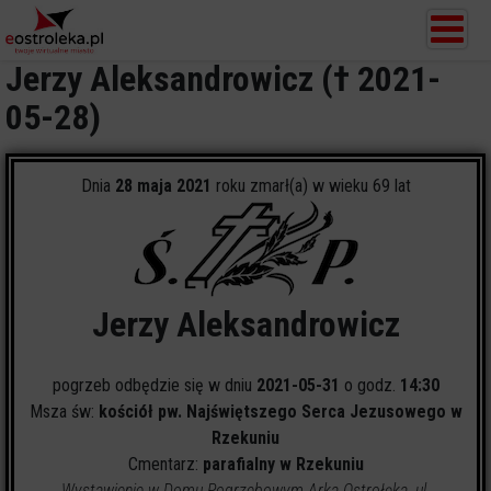
Jerzy Aleksandrowicz († 2021-
05-28)
Dnia
28 maja 2021
roku zmarł(a) w wieku 69 lat
Jerzy Aleksandrowicz
pogrzeb odbędzie się w dniu
2021-05-31
o godz.
14:30
Msza św:
kościół pw. Najświętszego Serca Jezusowego w
Rzekuniu
Cmentarz:
parafialny w Rzekuniu
Wystawienie w Domu Pogrzebowym Arka Ostrołęka, ul.