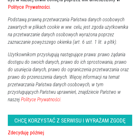
Polityce Prywatności
.
Podstawą prawną przetwarzania Państwa danych osobowych
zawartych w plikach cookie w ww. celu, jest zgoda użytkownika
na przetwarzanie danych osobowych wyrażona poprzez
zaznaczanie powyższego okienka (art. 6 ust. 1 lit. a pltk).
Użytkownikom przysługują następujące prawa: prawo żądania
dostępu do swoich danych, prawo do ich sprostowania, prawo
do usunięcia danych, prawo do ograniczenia przetwarzania oraz
prawo do przenoszenia danych. Więcej informacji na temat
przetwarzania Państwa danych osobowych, w tym
przysługujących Państwu uprawnień, znajdziecie Państwo w
naszej
Polityce Prywatności.
ROCZNICA ŚMIERCI
CHCĘ KORZYSTAĆ Z SERWISU I WYRAŻAM ZGODĘ
Barbara Śniadach
(1. rocznica)
Jerzy Długołęcki
(1. rocznica)
Zdecyduję później
Irena Polak
(2. rocznica)