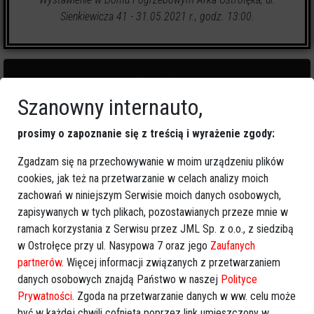
Sienkiewicza 41 - 31.05.2021 r., godz. 13:00.
Szanowny internauto,
4
zapalonych świeczek
prosimy o zapoznanie się z treścią i wyrażenie zgody:
Zgadzam się na przechowywanie w moim urządzeniu plików
🕯
Zapal świeczkę
↗
Udostępnij
cookies, jak też na przetwarzanie w celach analizy moich
zachowań w niniejszym Serwisie moich danych osobowych,
zapisywanych w tych plikach, pozostawianych przeze mnie w
wróć
ramach korzystania z Serwisu przez JML Sp. z o.o., z siedzibą
w Ostrołęce przy ul. Nasypowa 7 oraz jego
Zaufanych
partnerów
. Więcej informacji związanych z przetwarzaniem
danych osobowych znajdą Państwo w naszej
Polityce
Prywatności
. Zgoda na przetwarzanie danych w ww. celu może
być w każdej chwili cofnięta poprzez link umieszczony w