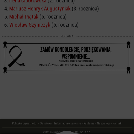
Irena Ciborowska
(2. rocznica)
Mariusz Henryk Augustyniak
(3. rocznica)
Michał Piątak
(5. rocznica)
Wiesław Szymczyk
(5. rocznica)
REKLAMA
Polityka prywatności
•
Ostrołęka
•
Informacja o serwisie
•
Reklama
•
Nasze logo
•
Kontakt
eOstrołęka © 2006 - 2026 JML Sp. z o.o.