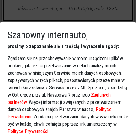
Różaniec: Czwartek, godz. 16.00; Piątek, godz. 12.30;
Szanowny internauto,
prosimy o zapoznanie się z treścią i wyrażenie zgody:
0
zapalonych świeczek
Zgadzam się na przechowywanie w moim urządzeniu plików
cookies, jak też na przetwarzanie w celach analizy moich
zachowań w niniejszym Serwisie moich danych osobowych,
🕯
Zapal świeczkę
↗
Udostępnij
zapisywanych w tych plikach, pozostawianych przeze mnie w
ramach korzystania z Serwisu przez JML Sp. z o.o., z siedzibą
w Ostrołęce przy ul. Nasypowa 7 oraz jego
Zaufanych
wróć
partnerów
. Więcej informacji związanych z przetwarzaniem
danych osobowych znajdą Państwo w naszej
Polityce
Prywatności
. Zgoda na przetwarzanie danych w ww. celu może
być w każdej chwili cofnięta poprzez link umieszczony w
Polityce Prywatności
.