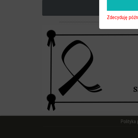
Zdecyduję późn
Polityka