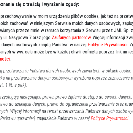
znanie się z treścią i wyrażenie zgody:
RO
cmentarz w Dąbrówce
 przechowywanie w moim urządzeniu plików cookies, jak też na przetw
ka Ostrołęka, ul. Sienkiewicza 41 - 14.03.2022
 moich zachowań w niniejszym Serwisie moich danych osobowych, zapi
Domu Pogrzebowego Arka - 14.03.2022 r., godz.
awianych przeze mnie w ramach korzystania z Serwisu przez JML Sp. z o
13:00.
y ul. Nasypowa 7 oraz jego
Zaufanych partnerów
. Więcej informacji zw
 danych osobowych znajdą Państwo w naszej
Polityce Prywatności
. 
niedziela, godz. 15:00.
anych w ww. celu może być w każdej chwili cofnięta poprzez link umi
ności
.
 przetwarzania Państwa danych osobowych zawartych w plikach cookie w
ika na przetwarzanie danych osobowych wyrażona poprzez zaznaczanie
t. 1 lit. a pltk).
zysługują następujące prawa: prawo żądania dostępu do swoich danych,
alonych świeczek
rawo do usunięcia danych, prawo do ograniczenia przetwarzania oraz pra
nych. Więcej informacji na temat przetwarzania Państwa danych osobowy
 Państwu uprawnień, znajdziecie Państwo w naszej
↗
Udostępnij
Polityce Prywatności.