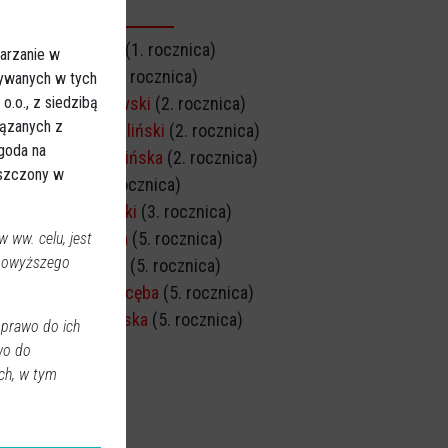
CZNICA ŚMIERCI
Janusz Domurad
(1. rocznica)
arzanie w
Jan Szewczyk
(1. rocznica)
sywanych w tych
.o., z siedzibą
Zbigniew Gawkowski
(2. rocznica)
iązanych z
Henryk Józef Kukliński
(2. rocznica)
Zgoda na
Władysława Prusińska
(2. rocznica)
eszczony w
Zofia Dobek
(2. rocznica)
Andrzej Markowski
(3. rocznica)
Marta Dobkowska
(5. rocznica)
 ww. celu, jest
 powyższego
Irena Wasilewska
(5. rocznica)
Jadwiga Maria Kocęba
(5. rocznica)
Celina Mroczkowska
(5. rocznica)
 prawo do ich
wo do
ch, w tym