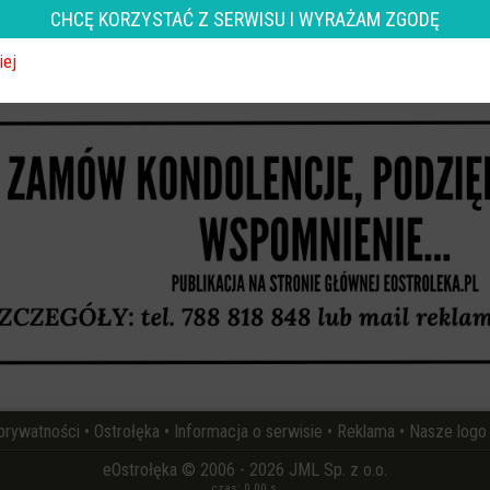
CHCĘ KORZYSTAĆ Z SERWISU I WYRAŻAM ZGODĘ
wróć
iej
REKLAMA
 prywatności
•
Ostrołęka
•
Informacja o serwisie
•
Reklama
•
Nasze logo
eOstrołęka © 2006 - 2026 JML Sp. z o.o.
czas: 0.00 s.