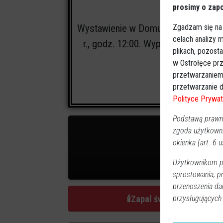
prosimy o zapo
Cmentarz:
Zgadzam się na
Wystawienie w Domu Pogrzebowym Ar
celach analizy
r., godz. 12:00. Wyprowadzenie z 
plikach, pozost
w Ostrołęce prz
przetwarzaniem
Różaniec: 
przetwarzanie d
Polityce Prywat
Podstawą prawną
zgoda użytkown
okienka (art. 6 us
Użytkownikom pr
0
zap
sprostowania, p
przenoszenia da
🕯
Zapal świeczkę
przysługujących