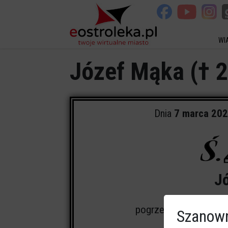
WI
Józef Mąka († 
Dnia
7 marca 20
J
pogrzeb odbędzie się
Szanown
Msza św