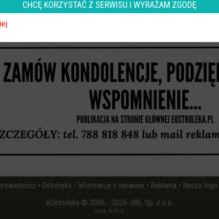
CHCĘ KORZYSTAĆ Z SERWISU I WYRAŻAM ZGODĘ
wróć
iej
REKLAMA
 prywatności
•
Ostrołęka
•
Informacja o serwisie
•
Reklama
•
Nasze logo
eOstrołęka © 2006 - 2026 JML Sp. z o.o.
czas: 0.01 s.