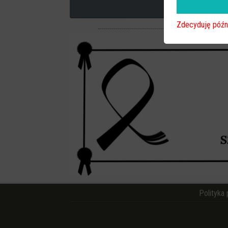
Zdecyduję późn
Polityka