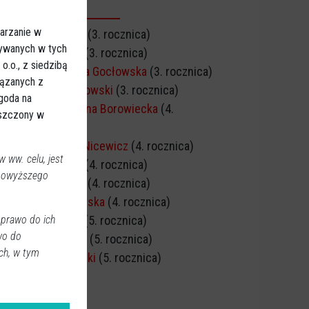
CZNICA ŚMIERCI
arzanie w
Alicja Żebrowska
(3. rocznica)
sywanych w tych
Cezary Moniński
(3. rocznica)
.o., z siedzibą
Barbara Anastazja Gocłowska
(3. rocznica)
iązanych z
Stanisław Korytkowski
(3. rocznica)
Zgoda na
Jadwiga Magdalena Borowiecka
(4.
eszczony w
rocznica)
Bogdan Dominik Nicewicz
(4. rocznica)
 ww. celu, jest
Stanisława Kusy
(4. rocznica)
 powyższego
Zofia Dobkowska
(4. rocznica)
Teresa Modzelewska
(4. rocznica)
 prawo do ich
Krzysztof Kopeć
(5. rocznica)
wo do
Roman Łoniewski
(5. rocznica)
ch, w tym
Wiesław Grochocki
(5. rocznica)