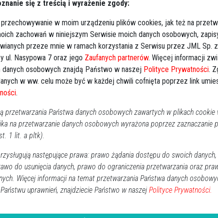
znanie się z treścią i wyrażenie zgody:
RO
lny w Ostrołęce, ul. Kujawska
 przechowywanie w moim urządzeniu plików cookies, jak też na przetw
grzebowym, ul. Kujawska 13 w Ostrołęce.
 moich zachowań w niniejszym Serwisie moich danych osobowych, zapi
awianych przeze mnie w ramach korzystania z Serwisu przez JML Sp. z o
ie się 4.06.2021 r., godz. 10:00.
y ul. Nasypowa 7 oraz jego
Zaufanych partnerów
. Więcej informacji zw
 danych osobowych znajdą Państwo w naszej
Polityce Prywatności
. 
 czwartek, godz. 16:00, piątek, godz. 9:00.
anych w ww. celu może być w każdej chwili cofnięta poprzez link umi
ności
.
 przetwarzania Państwa danych osobowych zawartych w plikach cookie w
ika na przetwarzanie danych osobowych wyrażona poprzez zaznaczanie
t. 1 lit. a pltk).
alonych świeczek
zysługują następujące prawa: prawo żądania dostępu do swoich danych,
rawo do usunięcia danych, prawo do ograniczenia przetwarzania oraz pra
nych. Więcej informacji na temat przetwarzania Państwa danych osobowy
↗
Udostępnij
 Państwu uprawnień, znajdziecie Państwo w naszej
Polityce Prywatności.