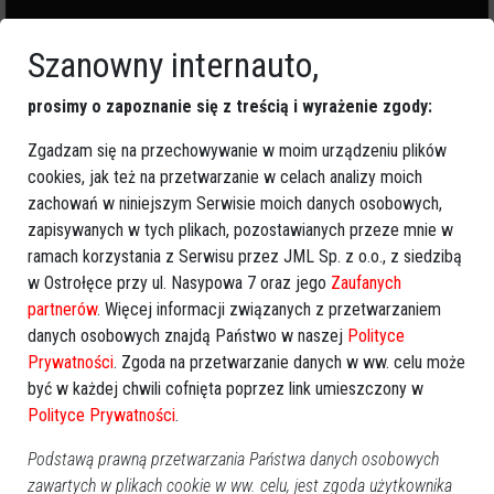
Szanowny internauto,
0
zapalonych świeczek
prosimy o zapoznanie się z treścią i wyrażenie zgody:
🕯
Zapal świeczkę
↗
Udostępnij
Zgadzam się na przechowywanie w moim urządzeniu plików
cookies, jak też na przetwarzanie w celach analizy moich
zachowań w niniejszym Serwisie moich danych osobowych,
wróć
zapisywanych w tych plikach, pozostawianych przeze mnie w
ramach korzystania z Serwisu przez JML Sp. z o.o., z siedzibą
w Ostrołęce przy ul. Nasypowa 7 oraz jego
Zaufanych
partnerów
. Więcej informacji związanych z przetwarzaniem
danych osobowych znajdą Państwo w naszej
Polityce
Prywatności
. Zgoda na przetwarzanie danych w ww. celu może
być w każdej chwili cofnięta poprzez link umieszczony w
Polityce Prywatności
.
Podstawą prawną przetwarzania Państwa danych osobowych
zawartych w plikach cookie w ww. celu, jest zgoda użytkownika