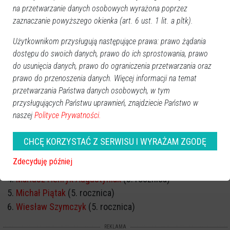
na przetwarzanie danych osobowych wyrażona poprzez
zaznaczanie powyższego okienka (art. 6 ust. 1 lit. a pltk).
Użytkownikom przysługują następujące prawa: prawo żądania
dostępu do swoich danych, prawo do ich sprostowania, prawo
do usunięcia danych, prawo do ograniczenia przetwarzania oraz
prawo do przenoszenia danych. Więcej informacji na temat
przetwarzania Państwa danych osobowych, w tym
przysługujących Państwu uprawnień, znajdziecie Państwo w
naszej
Polityce Prywatności.
ROCZNICA ŚMIERCI
Marek Kazimierczak
(1. rocznica)
CHCĘ KORZYSTAĆ Z SERWISU I WYRAŻAM ZGODĘ
Irena Murawska
(2. rocznica)
Zdecyduję później
Irena Ciborowska
(2. rocznica)
Mariusz Henryk Augustyniak
(3. rocznica)
Michał Piątak
(5. rocznica)
Wiesław Szymczyk
(5. rocznica)
REKLAMA