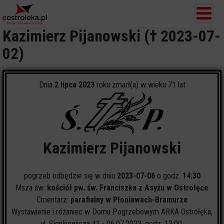
Kazimierz Pijanowski († 2023-07-
02)
Dnia
2 lipca 2023
roku zmarł(a) w wieku 71 lat
Kazimierz Pijanowski
pogrzeb odbędzie się w dniu
2023-07-06
o godz.
14:30
Msza św:
kościół pw. św. Franciszka z Asyżu w Ostrołęce
Cmentarz:
parafialny w Płoniawach-Bramurze
Wystawienie i różaniec w Domu Pogrzebowym ARKA Ostrołęka,
ul. Sienkiewicza 41 - 06.07.2023, godz. 13:00.