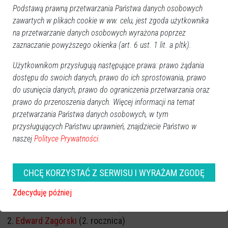
Podstawą prawną przetwarzania Państwa danych osobowych
zawartych w plikach cookie w ww. celu, jest zgoda użytkownika
na przetwarzanie danych osobowych wyrażona poprzez
zaznaczanie powyższego okienka (art. 6 ust. 1 lit. a pltk).
Użytkownikom przysługują następujące prawa: prawo żądania
dostępu do swoich danych, prawo do ich sprostowania, prawo
do usunięcia danych, prawo do ograniczenia przetwarzania oraz
prawo do przenoszenia danych. Więcej informacji na temat
przetwarzania Państwa danych osobowych, w tym
przysługujących Państwu uprawnień, znajdziecie Państwo w
naszej
Polityce Prywatności.
CHCĘ KORZYSTAĆ Z SERWISU I WYRAŻAM ZGODĘ
ROCZNICA ŚMIERCI
Zdecyduję później
Stefan Buciński
(1. rocznica)
Edward Zagórski
(2. rocznica)