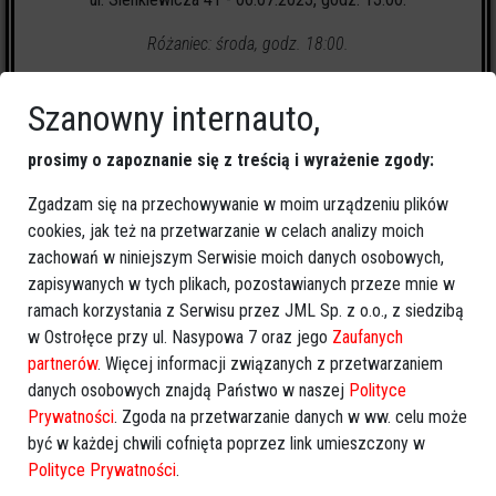
Różaniec: środa, godz. 18:00.
Szanowny internauto,
prosimy o zapoznanie się z treścią i wyrażenie zgody:
Zgadzam się na przechowywanie w moim urządzeniu plików
5
zapalonych świeczek
cookies, jak też na przetwarzanie w celach analizy moich
zachowań w niniejszym Serwisie moich danych osobowych,
🕯
Zapal świeczkę
↗
Udostępnij
zapisywanych w tych plikach, pozostawianych przeze mnie w
ramach korzystania z Serwisu przez JML Sp. z o.o., z siedzibą
w Ostrołęce przy ul. Nasypowa 7 oraz jego
Zaufanych
wróć
partnerów
. Więcej informacji związanych z przetwarzaniem
danych osobowych znajdą Państwo w naszej
Polityce
Prywatności
. Zgoda na przetwarzanie danych w ww. celu może
być w każdej chwili cofnięta poprzez link umieszczony w
Polityce Prywatności
.