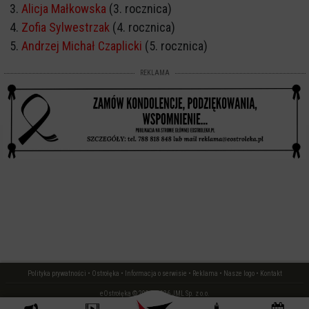
Alicja Małkowska
(3. rocznica)
Zofia Sylwestrzak
(4. rocznica)
Andrzej Michał Czaplicki
(5. rocznica)
REKLAMA
Polityka prywatności
•
Ostrołęka
•
Informacja o serwisie
•
Reklama
•
Nasze logo
•
Kontakt
eOstrołęka © 2006 - 2026 JML Sp. z o.o.
czas: 0.00 s.