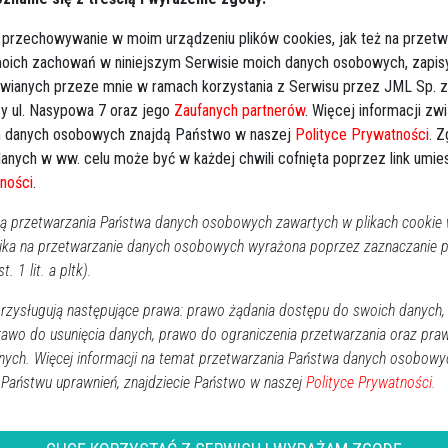
RO
lny w Ostrołęce, ul. Kujawska
 przechowywanie w moim urządzeniu plików cookies, jak też na przetw
ka Ostrołęka, ul. Sienkiewicza 41 - 23.11.2021
 moich zachowań w niniejszym Serwisie moich danych osobowych, zapi
adzenie - 23.11.2021 r., godz. 13:00.
awianych przeze mnie w ramach korzystania z Serwisu przez JML Sp. z o
y ul. Nasypowa 7 oraz jego
Zaufanych partnerów
. Więcej informacji zw
niedziałek, godz. 18:00.
 danych osobowych znajdą Państwo w naszej
Polityce Prywatności
. 
anych w ww. celu może być w każdej chwili cofnięta poprzez link umi
ności
.
 przetwarzania Państwa danych osobowych zawartych w plikach cookie w
ika na przetwarzanie danych osobowych wyrażona poprzez zaznaczanie
t. 1 lit. a pltk).
alonych świeczek
zysługują następujące prawa: prawo żądania dostępu do swoich danych,
rawo do usunięcia danych, prawo do ograniczenia przetwarzania oraz pra
nych. Więcej informacji na temat przetwarzania Państwa danych osobowy
↗
Udostępnij
 Państwu uprawnień, znajdziecie Państwo w naszej
Polityce Prywatności.
wróć