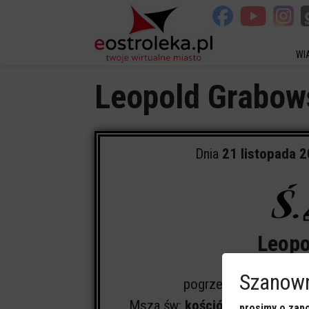
WI
Leopold Grabow
Dnia
21 listopada 
Leopo
Szanown
pogrzeb odbędzie się
Msza św:
kościół pw. św. Anto
prosimy o zapo