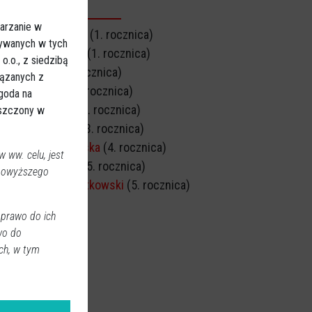
CZNICA ŚMIERCI
arzanie w
Barbara Śniadach
(1. rocznica)
sywanych w tych
Jerzy Długołęcki
(1. rocznica)
.o., z siedzibą
Irena Polak
(2. rocznica)
iązanych z
Janusz Zięba
(3. rocznica)
Zgoda na
Hanna Załuska
(3. rocznica)
eszczony w
Zygmunt Łakus
(3. rocznica)
Danuta Stepnowska
(4. rocznica)
 ww. celu, jest
Jacek Dzbeński
(5. rocznica)
 powyższego
Mieczysław Kwiatkowski
(5. rocznica)
 prawo do ich
wo do
ch, w tym