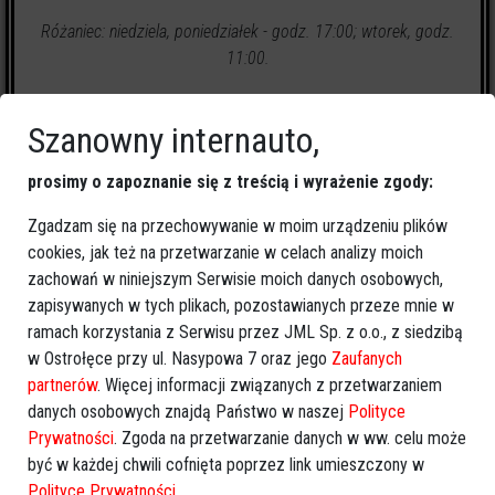
Różaniec: niedziela, poniedziałek - godz. 17:00; wtorek, godz.
11:00.
Szanowny internauto,
prosimy o zapoznanie się z treścią i wyrażenie zgody:
Zgadzam się na przechowywanie w moim urządzeniu plików
0
zapalonych świeczek
cookies, jak też na przetwarzanie w celach analizy moich
zachowań w niniejszym Serwisie moich danych osobowych,
🕯
Zapal świeczkę
↗
Udostępnij
zapisywanych w tych plikach, pozostawianych przeze mnie w
ramach korzystania z Serwisu przez JML Sp. z o.o., z siedzibą
w Ostrołęce przy ul. Nasypowa 7 oraz jego
Zaufanych
wróć
partnerów
. Więcej informacji związanych z przetwarzaniem
danych osobowych znajdą Państwo w naszej
Polityce
Prywatności
. Zgoda na przetwarzanie danych w ww. celu może
być w każdej chwili cofnięta poprzez link umieszczony w
Polityce Prywatności
.