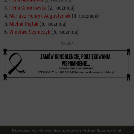
Irena Ciborowska
(2. rocznica)
Mariusz Henryk Augustyniak
(3. rocznica)
Michał Piątak
(5. rocznica)
Wiesław Szymczyk
(5. rocznica)
REKLAMA
Polityka prywatności
•
Ostrołęka
•
Informacja o serwisie
•
Reklama
•
Nasze logo
•
Kontakt