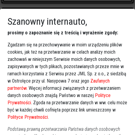
Szanowny internauto,
prosimy o zapoznanie się z treścią i wyrażenie zgody:
0
zapalonych świeczek
Zgadzam się na przechowywanie w moim urządzeniu plików
cookies, jak też na przetwarzanie w celach analizy moich
🕯
Zapal świeczkę
↗
Udostępnij
zachowań w niniejszym Serwisie moich danych osobowych,
zapisywanych w tych plikach, pozostawianych przeze mnie w
ramach korzystania z Serwisu przez JML Sp. z o.o., z siedzibą
wróć
w Ostrołęce przy ul. Nasypowa 7 oraz jego
Zaufanych
partnerów
. Więcej informacji związanych z przetwarzaniem
danych osobowych znajdą Państwo w naszej
Polityce
Prywatności
. Zgoda na przetwarzanie danych w ww. celu może
być w każdej chwili cofnięta poprzez link umieszczony w
Polityce Prywatności
.
Podstawą prawną przetwarzania Państwa danych osobowych