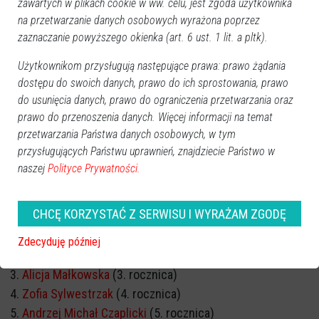
zawartych w plikach cookie w ww. celu, jest zgoda użytkownika
na przetwarzanie danych osobowych wyrażona poprzez
zaznaczanie powyższego okienka (art. 6 ust. 1 lit. a pltk).
Użytkownikom przysługują następujące prawa: prawo żądania
dostępu do swoich danych, prawo do ich sprostowania, prawo
do usunięcia danych, prawo do ograniczenia przetwarzania oraz
prawo do przenoszenia danych. Więcej informacji na temat
przetwarzania Państwa danych osobowych, w tym
przysługujących Państwu uprawnień, znajdziecie Państwo w
naszej
Polityce Prywatności.
ROCZNICA ŚMIERCI
CHCĘ KORZYSTAĆ Z SERWISU I WYRAŻAM ZGODĘ
Stefan Buciński
(1. rocznica)
Zdecyduję później
Edward Zagórski
(2. rocznica)
Alicja Małkowska
(3. rocznica)
Zofia Sylwestrzak
(4. rocznica)
Andrzej Michał Czaplicki
(5. rocznica)