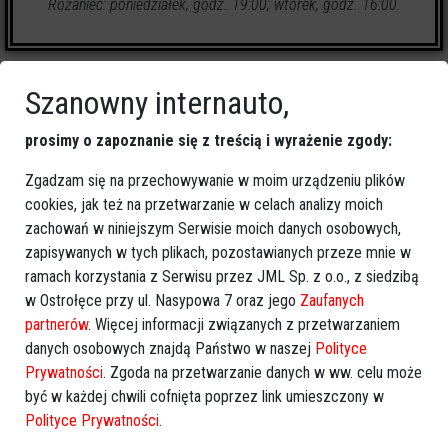
Różaniec: poniedziałek, godz. 19:00; wtorek, godz. 16:00.
Szanowny internauto,
prosimy o zapoznanie się z treścią i wyrażenie zgody:
0
zapalonych świeczek
Zgadzam się na przechowywanie w moim urządzeniu plików
cookies, jak też na przetwarzanie w celach analizy moich
🕯
Zapal świeczkę
↗
Udostępnij
zachowań w niniejszym Serwisie moich danych osobowych,
zapisywanych w tych plikach, pozostawianych przeze mnie w
ramach korzystania z Serwisu przez JML Sp. z o.o., z siedzibą
wróć
w Ostrołęce przy ul. Nasypowa 7 oraz jego
Zaufanych
partnerów
. Więcej informacji związanych z przetwarzaniem
danych osobowych znajdą Państwo w naszej
Polityce
Prywatności
. Zgoda na przetwarzanie danych w ww. celu może
być w każdej chwili cofnięta poprzez link umieszczony w
Polityce Prywatności
.