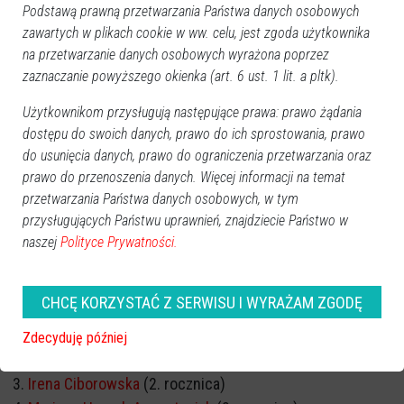
Podstawą prawną przetwarzania Państwa danych osobowych
zawartych w plikach cookie w ww. celu, jest zgoda użytkownika
na przetwarzanie danych osobowych wyrażona poprzez
zaznaczanie powyższego okienka (art. 6 ust. 1 lit. a pltk).
Użytkownikom przysługują następujące prawa: prawo żądania
dostępu do swoich danych, prawo do ich sprostowania, prawo
do usunięcia danych, prawo do ograniczenia przetwarzania oraz
prawo do przenoszenia danych. Więcej informacji na temat
przetwarzania Państwa danych osobowych, w tym
przysługujących Państwu uprawnień, znajdziecie Państwo w
naszej
Polityce Prywatności.
CHCĘ KORZYSTAĆ Z SERWISU I WYRAŻAM ZGODĘ
ROCZNICA ŚMIERCI
Marek Kazimierczak
(1. rocznica)
Zdecyduję później
Irena Murawska
(2. rocznica)
Irena Ciborowska
(2. rocznica)