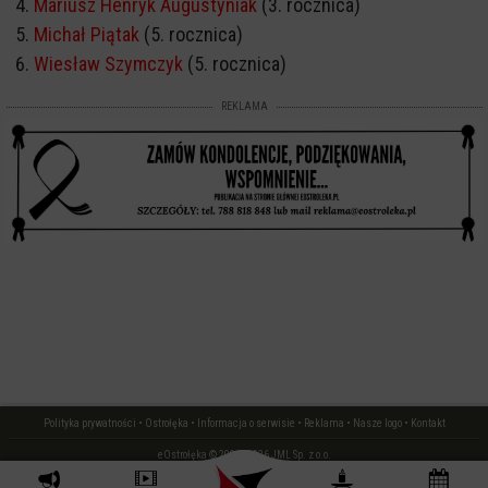
Mariusz Henryk Augustyniak
(3. rocznica)
Michał Piątak
(5. rocznica)
Wiesław Szymczyk
(5. rocznica)
REKLAMA
Polityka prywatności
•
Ostrołęka
•
Informacja o serwisie
•
Reklama
•
Nasze logo
•
Kontakt
eOstrołęka © 2006 - 2026 JML Sp. z o.o.
czas: 0.01 s.