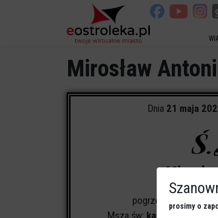
WI
Mirosław Antoni
Dnia
21 maja 20
Mirosła
Szanown
pogrzeb odbędzie się
prosimy o zapo
Msza św:
kaplica Domu Po