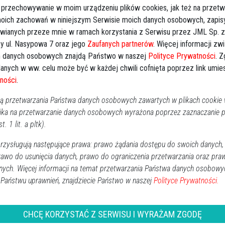
 przechowywanie w moim urządzeniu plików cookies, jak też na przetw
RO
lny w Ostrołęce, ul. Kujawska
 moich zachowań w niniejszym Serwisie moich danych osobowych, zapi
 o godz.18.00, Wtorek (23.05.23) o godz. 8.30 w
awianych przeze mnie w ramach korzystania z Serwisu przez JML Sp. z o
 ul. Kujawska 13, Ostrołęka
y ul. Nasypowa 7 oraz jego
Zaufanych partnerów
. Więcej informacji zw
 danych osobowych znajdą Państwo w naszej
Polityce Prywatności
. 
anych w ww. celu może być w każdej chwili cofnięta poprzez link umi
ności
.
 przetwarzania Państwa danych osobowych zawartych w plikach cookie w
ika na przetwarzanie danych osobowych wyrażona poprzez zaznaczanie
t. 1 lit. a pltk).
alonych świeczek
zysługują następujące prawa: prawo żądania dostępu do swoich danych,
rawo do usunięcia danych, prawo do ograniczenia przetwarzania oraz pra
↗
Udostępnij
nych. Więcej informacji na temat przetwarzania Państwa danych osobowy
 Państwu uprawnień, znajdziecie Państwo w naszej
Polityce Prywatności.
wróć
CHCĘ KORZYSTAĆ Z SERWISU I WYRAŻAM ZGODĘ
REKLAMA