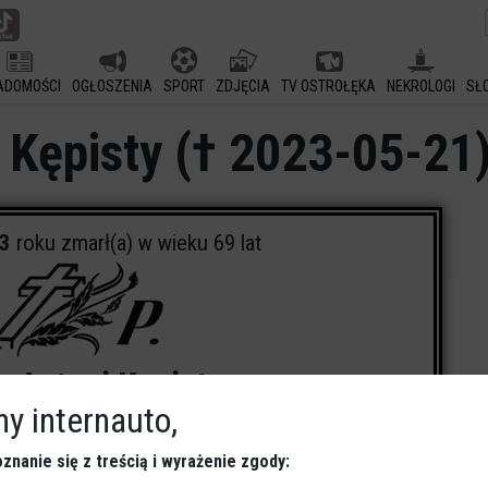
ADOMOŚCI
OGŁOSZENIA
SPORT
ZDJĘCIA
TV OSTROŁĘKA
NEKROLOGI
SŁ
 Kępisty († 2023-05-21
23
roku zmarł(a) w wieku 69 lat
w Antoni Kępisty
y internauto,
 w dniu
2023-05-23
o godz.
9:30
znanie się z treścią i wyrażenie zgody:
grzebowego w Ostrołęce, ul. Kujawska