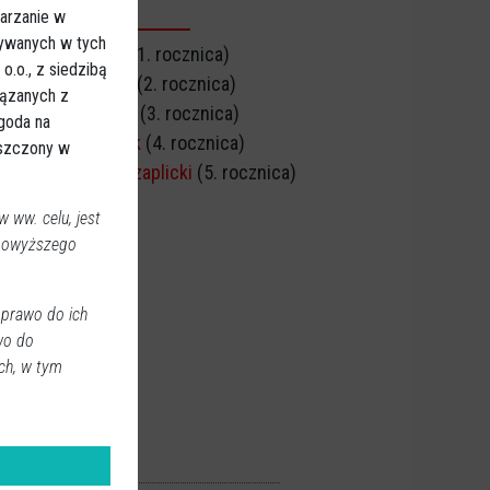
arzanie w
CZNICA ŚMIERCI
sywanych w tych
Stefan Buciński
(1. rocznica)
.o., z siedzibą
Edward Zagórski
(2. rocznica)
iązanych z
Alicja Małkowska
(3. rocznica)
Zgoda na
Zofia Sylwestrzak
(4. rocznica)
eszczony w
Andrzej Michał Czaplicki
(5. rocznica)
 ww. celu, jest
 powyższego
 prawo do ich
wo do
ch, w tym