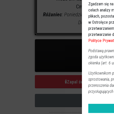
Zgadzam się na
Cmentarz:
parafia
celach analizy
Różaniec
: Poniedziałek (22.05.23)
plikach, pozost
Domu Pogrzebowym
w Ostrołęce prz
przetwarzaniem
przetwarzanie d
Polityce Prywat
Podstawą prawną
zgoda użytkown
okienka (art. 6 us
3
zap
Użytkownikom pr
sprostowania, p
🕯
Zapal świeczkę
przenoszenia da
przysługujących