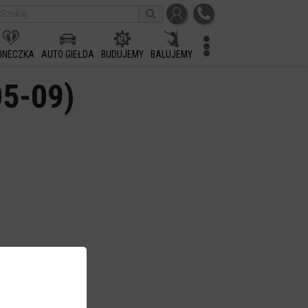
ONECZKA
AUTO GIEŁDA
BUDUJEMY
BALUJEMY
05-09)