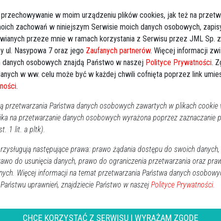
RO
lny w Ostrołęce, ul. Kujawska
 przechowywanie w moim urządzeniu plików cookies, jak też na przetw
odz. 18.00, Sobota (11.05.24) o godz. 18.00,
 moich zachowań w niniejszym Serwisie moich danych osobowych, zapi
awianych przeze mnie w ramach korzystania z Serwisu przez JML Sp. z o
Poniedziałek (13.05.24) o godz. 12.30 w Kaplicy
y ul. Nasypowa 7 oraz jego
Zaufanych partnerów
. Więcej informacji zw
o ul. Kujawska 13, Ostrołęka
 danych osobowych znajdą Państwo w naszej
Polityce Prywatności
. 
anych w ww. celu może być w każdej chwili cofnięta poprzez link umi
ności
.
 przetwarzania Państwa danych osobowych zawartych w plikach cookie w
ika na przetwarzanie danych osobowych wyrażona poprzez zaznaczanie
t. 1 lit. a pltk).
alonych świeczek
zysługują następujące prawa: prawo żądania dostępu do swoich danych,
rawo do usunięcia danych, prawo do ograniczenia przetwarzania oraz pra
nych. Więcej informacji na temat przetwarzania Państwa danych osobowy
↗
Udostępnij
 Państwu uprawnień, znajdziecie Państwo w naszej
Polityce Prywatności.
wróć
CHCĘ KORZYSTAĆ Z SERWISU I WYRAŻAM ZGODĘ