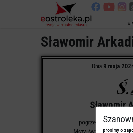
WI
Sławomir Arkadi
Dnia
9 maja 202
Sławomir A
Szanown
pogrzeb odbędzie się
prosimy o zapo
Msza św:
kościół pw. N