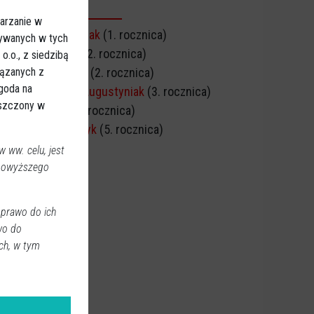
CZNICA ŚMIERCI
arzanie w
Marek Kazimierczak
(1. rocznica)
sywanych w tych
Irena Murawska
(2. rocznica)
.o., z siedzibą
iązanych z
Irena Ciborowska
(2. rocznica)
Zgoda na
Mariusz Henryk Augustyniak
(3. rocznica)
eszczony w
Michał Piątak
(5. rocznica)
Wiesław Szymczyk
(5. rocznica)
 ww. celu, jest
 powyższego
 prawo do ich
wo do
ch, w tym