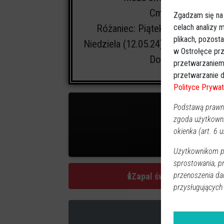
Cmentarz:
parafia
Zgadzam się na
Różaniec: Piątek (10.05.24) o g
celach analizy
plikach, pozost
Niedziela (12.05.24)o godz. 18.00,
w Ostrołęce prz
Domu Pogrzeboweg
przetwarzaniem
przetwarzanie d
Polityce Prywat
Podstawą prawną
zgoda użytkown
okienka (art. 6 us
3
zap
Użytkownikom pr
sprostowania, p
przenoszenia da
🕯
Zapal świeczkę
przysługujących