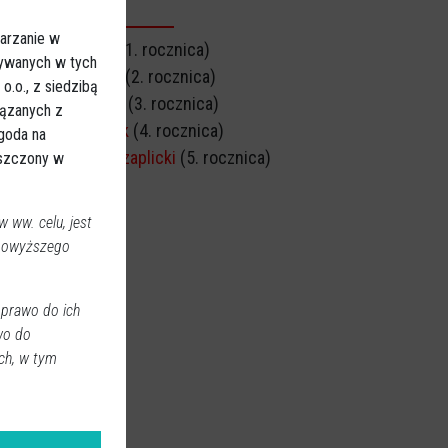
CZNICA ŚMIERCI
arzanie w
Stefan Buciński
(1. rocznica)
sywanych w tych
Edward Zagórski
(2. rocznica)
.o., z siedzibą
Alicja Małkowska
(3. rocznica)
iązanych z
Zofia Sylwestrzak
(4. rocznica)
Zgoda na
Andrzej Michał Czaplicki
(5. rocznica)
eszczony w
 ww. celu, jest
 powyższego
 prawo do ich
wo do
ch, w tym