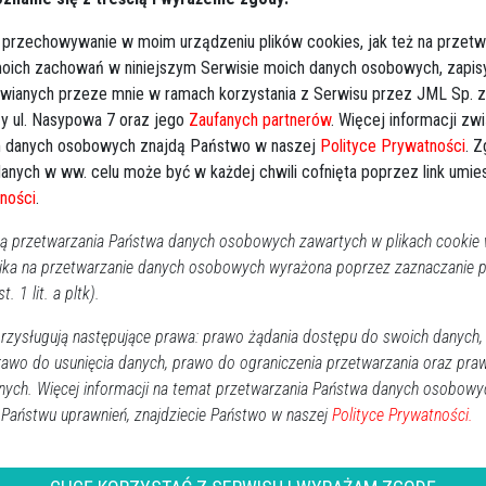
RO
lny w Ostrołęce, ul. Kujawska
 przechowywanie w moim urządzeniu plików cookies, jak też na przetw
ka Ostrołęka, ul. Sienkiewicza 41 - 22.01.2021
 moich zachowań w niniejszym Serwisie moich danych osobowych, zapi
., godz. 09:00.
awianych przeze mnie w ramach korzystania z Serwisu przez JML Sp. z o
y ul. Nasypowa 7 oraz jego
Zaufanych partnerów
. Więcej informacji zw
czwartek, godz. 19:00.
 danych osobowych znajdą Państwo w naszej
Polityce Prywatności
. 
anych w ww. celu może być w każdej chwili cofnięta poprzez link umi
ności
.
 przetwarzania Państwa danych osobowych zawartych w plikach cookie w
ika na przetwarzanie danych osobowych wyrażona poprzez zaznaczanie
t. 1 lit. a pltk).
alonych świeczek
zysługują następujące prawa: prawo żądania dostępu do swoich danych,
rawo do usunięcia danych, prawo do ograniczenia przetwarzania oraz pra
nych. Więcej informacji na temat przetwarzania Państwa danych osobowy
↗
Udostępnij
 Państwu uprawnień, znajdziecie Państwo w naszej
Polityce Prywatności.
wróć