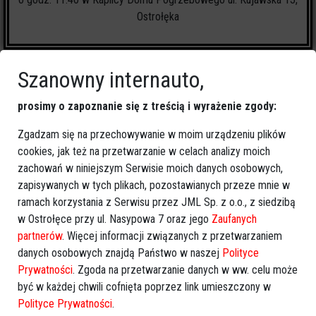
Ostrołęka
Szanowny internauto,
prosimy o zapoznanie się z treścią i wyrażenie zgody:
7
zapalonych świeczek
Zgadzam się na przechowywanie w moim urządzeniu plików
cookies, jak też na przetwarzanie w celach analizy moich
🕯
Zapal świeczkę
↗
Udostępnij
zachowań w niniejszym Serwisie moich danych osobowych,
zapisywanych w tych plikach, pozostawianych przeze mnie w
ramach korzystania z Serwisu przez JML Sp. z o.o., z siedzibą
w Ostrołęce przy ul. Nasypowa 7 oraz jego
Zaufanych
wróć
partnerów
. Więcej informacji związanych z przetwarzaniem
danych osobowych znajdą Państwo w naszej
Polityce
Prywatności
. Zgoda na przetwarzanie danych w ww. celu może
być w każdej chwili cofnięta poprzez link umieszczony w
Polityce Prywatności
.