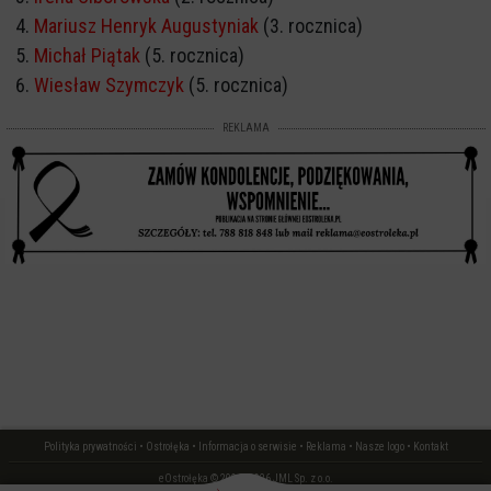
Mariusz Henryk Augustyniak
(3. rocznica)
Michał Piątak
(5. rocznica)
Wiesław Szymczyk
(5. rocznica)
REKLAMA
Polityka prywatności
•
Ostrołęka
•
Informacja o serwisie
•
Reklama
•
Nasze logo
•
Kontakt
eOstrołęka © 2006 - 2026 JML Sp. z o.o.
czas: 0.01 s.