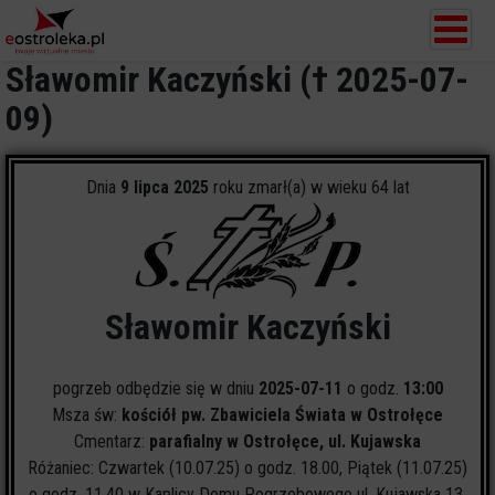
Sławomir Kaczyński († 2025-07-
09)
Dnia
9 lipca 2025
roku zmarł(a) w wieku 64 lat
Sławomir Kaczyński
pogrzeb odbędzie się w dniu
2025-07-11
o godz.
13:00
Msza św:
kościół pw. Zbawiciela Świata w Ostrołęce
Cmentarz:
parafialny w Ostrołęce, ul. Kujawska
Różaniec: Czwartek (10.07.25) o godz. 18.00, Piątek (11.07.25)
o godz. 11.40 w Kaplicy Domu Pogrzebowego ul. Kujawska 13,