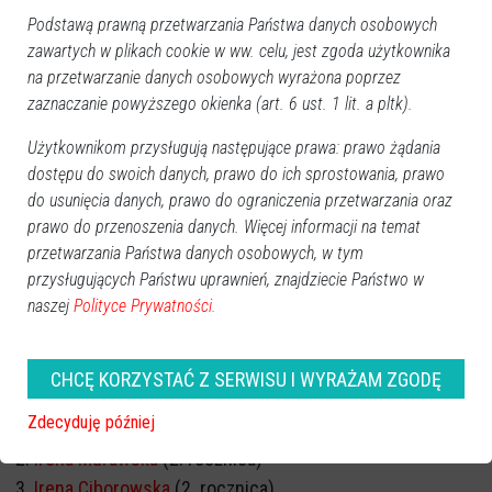
Podstawą prawną przetwarzania Państwa danych osobowych
zawartych w plikach cookie w ww. celu, jest zgoda użytkownika
na przetwarzanie danych osobowych wyrażona poprzez
zaznaczanie powyższego okienka (art. 6 ust. 1 lit. a pltk).
Użytkownikom przysługują następujące prawa: prawo żądania
dostępu do swoich danych, prawo do ich sprostowania, prawo
do usunięcia danych, prawo do ograniczenia przetwarzania oraz
prawo do przenoszenia danych. Więcej informacji na temat
przetwarzania Państwa danych osobowych, w tym
przysługujących Państwu uprawnień, znajdziecie Państwo w
naszej
Polityce Prywatności.
CHCĘ KORZYSTAĆ Z SERWISU I WYRAŻAM ZGODĘ
ROCZNICA ŚMIERCI
Zdecyduję później
Marek Kazimierczak
(1. rocznica)
Irena Murawska
(2. rocznica)
Irena Ciborowska
(2. rocznica)