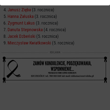
Irena Polak
(2. rocznica)
Janusz Zięba
(3. rocznica)
Hanna Załuska
(3. rocznica)
Zygmunt Łakus
(3. rocznica)
Danuta Stepnowska
(4. rocznica)
Jacek Dzbeński
(5. rocznica)
Mieczysław Kwiatkowski
(5. rocznica)
REKLAMA