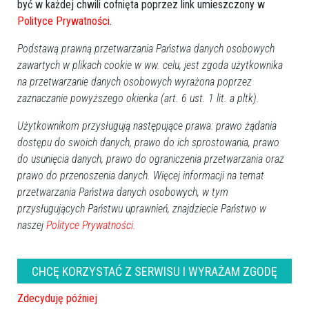
być w każdej chwili cofnięta poprzez link umieszczony w
Polityce Prywatności
.
Podstawą prawną przetwarzania Państwa danych osobowych
zawartych w plikach cookie w ww. celu, jest zgoda użytkownika
na przetwarzanie danych osobowych wyrażona poprzez
zaznaczanie powyższego okienka (art. 6 ust. 1 lit. a pltk).
Użytkownikom przysługują następujące prawa: prawo żądania
dostępu do swoich danych, prawo do ich sprostowania, prawo
do usunięcia danych, prawo do ograniczenia przetwarzania oraz
prawo do przenoszenia danych. Więcej informacji na temat
przetwarzania Państwa danych osobowych, w tym
przysługujących Państwu uprawnień, znajdziecie Państwo w
naszej
Polityce Prywatności.
ROCZNICA ŚMIERCI
CHCĘ KORZYSTAĆ Z SERWISU I WYRAŻAM ZGODĘ
Barbara Śniadach
(1. rocznica)
Zdecyduję później
Jerzy Długołęcki
(1. rocznica)