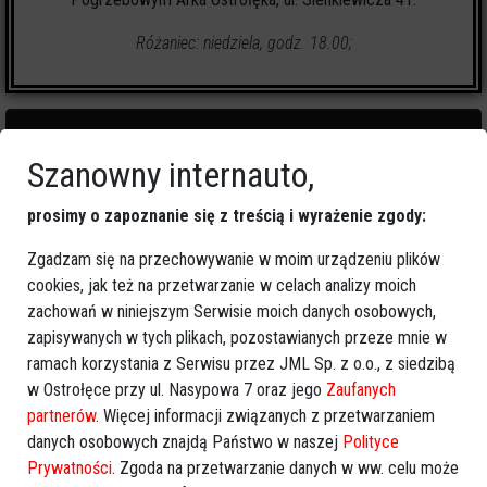
Różaniec: niedziela, godz. 18.00;
Szanowny internauto,
0
zapalonych świeczek
prosimy o zapoznanie się z treścią i wyrażenie zgody:
Zgadzam się na przechowywanie w moim urządzeniu plików
🕯
Zapal świeczkę
↗
Udostępnij
cookies, jak też na przetwarzanie w celach analizy moich
zachowań w niniejszym Serwisie moich danych osobowych,
zapisywanych w tych plikach, pozostawianych przeze mnie w
wróć
ramach korzystania z Serwisu przez JML Sp. z o.o., z siedzibą
w Ostrołęce przy ul. Nasypowa 7 oraz jego
Zaufanych
partnerów
. Więcej informacji związanych z przetwarzaniem
danych osobowych znajdą Państwo w naszej
Polityce
Prywatności
. Zgoda na przetwarzanie danych w ww. celu może