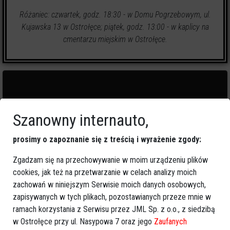
Różaniec: czwartek, godz. 18:30 - w Domu Pogrzebowym, ul.
Kujawska 13 w Ostrołęce; piątek, godz. 13:00 - w kaplicy na
cmentarzu miejskim w Ostrołęce.
Szanowny internauto,
0
zapalonych świeczek
prosimy o zapoznanie się z treścią i wyrażenie zgody:
🕯
Zapal świeczkę
↗
Udostępnij
Zgadzam się na przechowywanie w moim urządzeniu plików
cookies, jak też na przetwarzanie w celach analizy moich
zachowań w niniejszym Serwisie moich danych osobowych,
wróć
zapisywanych w tych plikach, pozostawianych przeze mnie w
ramach korzystania z Serwisu przez JML Sp. z o.o., z siedzibą
w Ostrołęce przy ul. Nasypowa 7 oraz jego
Zaufanych