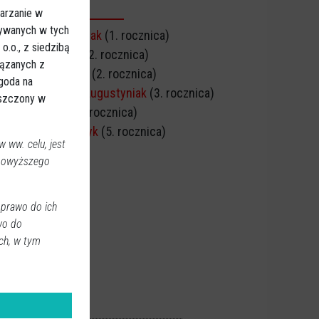
CZNICA ŚMIERCI
arzanie w
sywanych w tych
Marek Kazimierczak
(1. rocznica)
.o., z siedzibą
Irena Murawska
(2. rocznica)
iązanych z
Irena Ciborowska
(2. rocznica)
Zgoda na
Mariusz Henryk Augustyniak
(3. rocznica)
eszczony w
Michał Piątak
(5. rocznica)
Wiesław Szymczyk
(5. rocznica)
 ww. celu, jest
 powyższego
 prawo do ich
wo do
ch, w tym