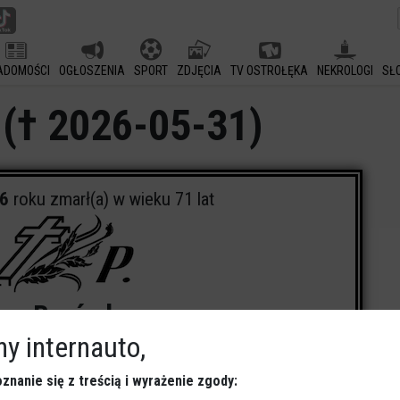
ADOMOŚCI
OGŁOSZENIA
SPORT
ZDJĘCIA
TV OSTROŁĘKA
NEKROLOGI
SŁ
 († 2026-05-31)
26
roku zmarł(a) w wieku 71 lat
fan Borówka
y internauto,
 w dniu
2026-06-02
o godz.
10:00
znanie się z treścią i wyrażenie zgody:
zebowego, ul. Kujawska 13 w Ostrołęce