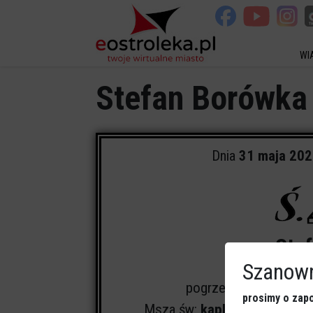
WI
Stefan Borówka
Dnia
31 maja 20
Ste
Szanown
pogrzeb odbędzie się
prosimy o zapo
Msza św:
kaplica Domu Pogr