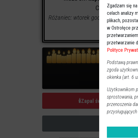
Zgadzam się na
Cmentarz:
miejsk
celach analizy
Różaniec: wtorek godz. 9:00 w Kapl
plikach, pozost
w Ostrołęce prz
przetwarzaniem
przetwarzanie d
Polityce Prywat
Podstawą prawną
zgoda użytkown
okienka (art. 6 us
48
za
Użytkownikom pr
sprostowania, p
🕯
Zapal świeczkę
przenoszenia da
przysługujących