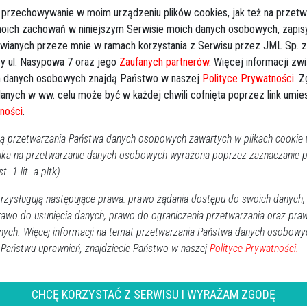
RO
 przechowywanie w moim urządzeniu plików cookies, jak też na przetw
i w Ostrołęce, ul. Krańcowa
 moich zachowań w niniejszym Serwisie moich danych osobowych, zapi
icy Domu Pogrzebowego Waldemar Sobociński, ul.
awianych przeze mnie w ramach korzystania z Serwisu przez JML Sp. z o
Kujawska 13.
y ul. Nasypowa 7 oraz jego
Zaufanych partnerów
. Więcej informacji zw
 danych osobowych znajdą Państwo w naszej
Polityce Prywatności
. 
anych w ww. celu może być w każdej chwili cofnięta poprzez link umi
ności
.
 przetwarzania Państwa danych osobowych zawartych w plikach cookie w
ika na przetwarzanie danych osobowych wyrażona poprzez zaznaczanie
t. 1 lit. a pltk).
palonych świeczek
zysługują następujące prawa: prawo żądania dostępu do swoich danych,
rawo do usunięcia danych, prawo do ograniczenia przetwarzania oraz pra
↗
Udostępnij
nych. Więcej informacji na temat przetwarzania Państwa danych osobowy
 Państwu uprawnień, znajdziecie Państwo w naszej
Polityce Prywatności.
wróć
CHCĘ KORZYSTAĆ Z SERWISU I WYRAŻAM ZGODĘ
REKLAMA