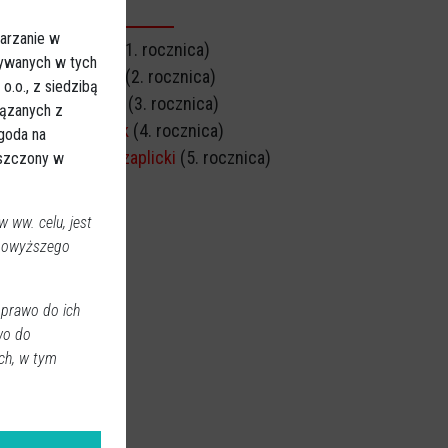
CZNICA ŚMIERCI
arzanie w
Stefan Buciński
(1. rocznica)
sywanych w tych
Edward Zagórski
(2. rocznica)
.o., z siedzibą
Alicja Małkowska
(3. rocznica)
iązanych z
Zofia Sylwestrzak
(4. rocznica)
Zgoda na
Andrzej Michał Czaplicki
(5. rocznica)
eszczony w
 ww. celu, jest
 powyższego
 prawo do ich
wo do
ch, w tym