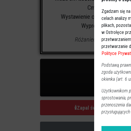
Cmentarz:
parafia
Zgadzam się na
Wystawienie ciała w Domu Po
celach analizy
Wyprowadzenie odbęd
plikach, pozost
w Ostrołęce prz
Różaniec: środa, czwarte
przetwarzaniem
przetwarzanie d
Polityce Prywat
Podstawą prawną
zgoda użytkown
okienka (art. 6 us
0
zap
Użytkownikom pr
sprostowania, p
przenoszenia da
🕯
Zapal świeczkę
przysługujących