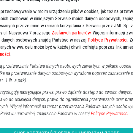
RO
lny w Ostrołęce, ul. Kujawska
 przechowywanie w moim urządzeniu plików cookies, jak też na przetw
grzebowym, ul. Kujawska 13 w Ostrołęce.
 moich zachowań w niniejszym Serwisie moich danych osobowych, zapi
zie się 30.12.2022, godz. 12:40.
awianych przeze mnie w ramach korzystania z Serwisu przez JML Sp. z o
y ul. Nasypowa 7 oraz jego
Zaufanych partnerów
. Więcej informacji zw
k - godz. 16:00; piątek, godz. 11:30.
 danych osobowych znajdą Państwo w naszej
Polityce Prywatności
. 
anych w ww. celu może być w każdej chwili cofnięta poprzez link umi
ności
.
 przetwarzania Państwa danych osobowych zawartych w plikach cookie w
ika na przetwarzanie danych osobowych wyrażona poprzez zaznaczanie
t. 1 lit. a pltk).
alonych świeczek
zysługują następujące prawa: prawo żądania dostępu do swoich danych,
rawo do usunięcia danych, prawo do ograniczenia przetwarzania oraz pra
nych. Więcej informacji na temat przetwarzania Państwa danych osobowy
↗
Udostępnij
 Państwu uprawnień, znajdziecie Państwo w naszej
Polityce Prywatności.
wróć