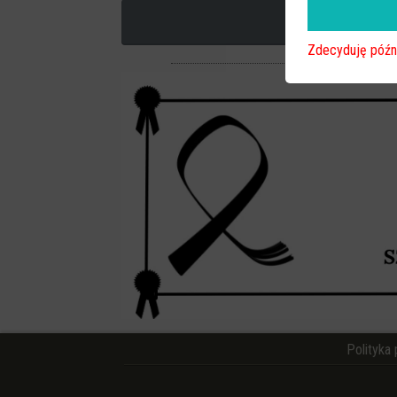
Zdecyduję późn
Polityka