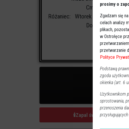
prosimy o zapo
Cmentarz:
parafia
Zgadzam się na
Różaniec: Wtorek (2.01.24) o godz.
celach analizy
Domu Pogrzeboweg
plikach, pozost
w Ostrołęce prz
przetwarzaniem
przetwarzanie d
Polityce Prywat
Podstawą prawną
zgoda użytkown
okienka (art. 6 us
Użytkownikom pr
1
zap
sprostowania, p
przenoszenia da
🕯
Zapal świeczkę
przysługujących