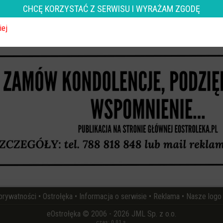
CHCĘ KORZYSTAĆ Z SERWISU I WYRAŻAM ZGODĘ
wróć
iej
REKLAMA
 prywatności
•
Ostrołęka
•
Informacja o serwisie
•
Reklama
•
Nasze logo
eOstrołęka © 2006 - 2026 JML Sp. z o.o.
czas: 0.01 s.