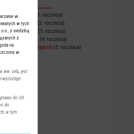
CZNICA ŚMIERCI
Stefan Buciński
(1. rocznica)
arzanie w
Edward Zagórski
(2. rocznica)
sywanych w tych
.o., z siedzibą
Alicja Małkowska
(3. rocznica)
iązanych z
Zofia Sylwestrzak
(4. rocznica)
Zgoda na
Andrzej Michał Czaplicki
(5. rocznica)
eszczony w
 ww. celu, jest
 powyższego
 prawo do ich
wo do
ch, w tym