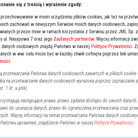
znanie się z treścią i wyrażenie zgody:
RO
lny w Ostrołęce, ul. Kujawska
 przechowywanie w moim urządzeniu plików cookies, jak też na przetw
 17.00, Środa (3.01.24) o godz. 9.00 w Kaplicy
 moich zachowań w niniejszym Serwisie moich danych osobowych, zapi
o ul. Kujawska 13, Ostrołęka
awianych przeze mnie w ramach korzystania z Serwisu przez JML Sp. z o
y ul. Nasypowa 7 oraz jego
Zaufanych partnerów
. Więcej informacji zw
 danych osobowych znajdą Państwo w naszej
Polityce Prywatności
. 
anych w ww. celu może być w każdej chwili cofnięta poprzez link umi
ności
.
 przetwarzania Państwa danych osobowych zawartych w plikach cookie w
ika na przetwarzanie danych osobowych wyrażona poprzez zaznaczanie
t. 1 lit. a pltk).
zysługują następujące prawa: prawo żądania dostępu do swoich danych,
alonych świeczek
rawo do usunięcia danych, prawo do ograniczenia przetwarzania oraz pra
nych. Więcej informacji na temat przetwarzania Państwa danych osobowy
 Państwu uprawnień, znajdziecie Państwo w naszej
↗
Udostępnij
Polityce Prywatności.