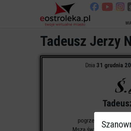
WI
Tadeusz Jerzy 
Dnia
31 grudnia 2
Tadeus
pogrzeb odbędzie się
Szanown
Msza św:
kościół pw. N