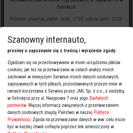
Ostrołęce.
Różaniec: czwartek, piątek - godz. 17:00; sobota, godz. 12:30.
Szanowny internauto,
prosimy o zapoznanie się z treścią i wyrażenie zgody:
Zgadzam się na przechowywanie w moim urządzeniu plików
0
zapalonych świeczek
cookies, jak też na przetwarzanie w celach analizy moich
zachowań w niniejszym Serwisie moich danych osobowych,
🕯
Zapal świeczkę
↗
Udostępnij
zapisywanych w tych plikach, pozostawianych przeze mnie w
ramach korzystania z Serwisu przez JML Sp. z o.o., z siedzibą
w Ostrołęce przy ul. Nasypowa 7 oraz jego
Zaufanych
wróć
partnerów
. Więcej informacji związanych z przetwarzaniem
danych osobowych znajdą Państwo w naszej
Polityce
Prywatności
. Zgoda na przetwarzanie danych w ww. celu może
być w każdej chwili cofnięta poprzez link umieszczony w