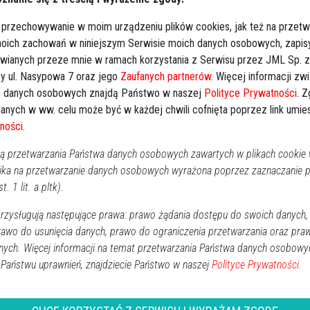
RO
i w Ostrołęce, ul. Krańcowa
 przechowywanie w moim urządzeniu plików cookies, jak też na przetw
rzebowym Arka Ostrołęka, ul. Sienkiewicza 41 -
 moich zachowań w niniejszym Serwisie moich danych osobowych, zapi
2023, godz. 9:30.
awianych przeze mnie w ramach korzystania z Serwisu przez JML Sp. z o
y ul. Nasypowa 7 oraz jego
Zaufanych partnerów
. Więcej informacji zw
ta, niedziela - godz. 18:00.
 danych osobowych znajdą Państwo w naszej
Polityce Prywatności
. 
anych w ww. celu może być w każdej chwili cofnięta poprzez link umi
ności
.
 przetwarzania Państwa danych osobowych zawartych w plikach cookie w
ika na przetwarzanie danych osobowych wyrażona poprzez zaznaczanie
t. 1 lit. a pltk).
alonych świeczek
zysługują następujące prawa: prawo żądania dostępu do swoich danych,
rawo do usunięcia danych, prawo do ograniczenia przetwarzania oraz pra
nych. Więcej informacji na temat przetwarzania Państwa danych osobowy
↗
Udostępnij
 Państwu uprawnień, znajdziecie Państwo w naszej
Polityce Prywatności.
wróć