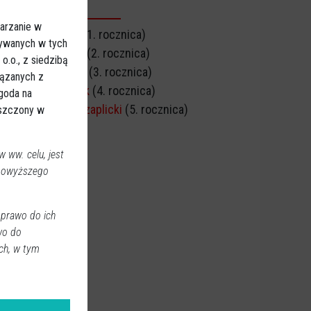
CZNICA ŚMIERCI
arzanie w
Stefan Buciński
(1. rocznica)
sywanych w tych
Edward Zagórski
(2. rocznica)
.o., z siedzibą
Alicja Małkowska
(3. rocznica)
iązanych z
Zofia Sylwestrzak
(4. rocznica)
Zgoda na
Andrzej Michał Czaplicki
(5. rocznica)
eszczony w
 ww. celu, jest
 powyższego
 prawo do ich
wo do
ch, w tym