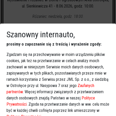
ul. Sienkiewicza 41 - 8.06.2026, godz. 10:00.
Różaniec: niedziela, godz. 18:00.
Szanowny internauto,
prosimy o zapoznanie się z treścią i wyrażenie zgody:
Zgadzam się na przechowywanie w moim urządzeniu plików
31
zapalonych świeczek
cookies, jak też na przetwarzanie w celach analizy moich
zachowań w niniejszym Serwisie moich danych osobowych,
🕯
Zapal świeczkę
↗
Udostępnij
zapisywanych w tych plikach, pozostawianych przeze mnie w
ramach korzystania z Serwisu przez JML Sp. z o.o., z siedzibą
w Ostrołęce przy ul. Nasypowa 7 oraz jego
Zaufanych
wróć
partnerów
. Więcej informacji związanych z przetwarzaniem
danych osobowych znajdą Państwo w naszej
Polityce
Prywatności
. Zgoda na przetwarzanie danych w ww. celu może
być w każdej chwili cofnięta poprzez link umieszczony w