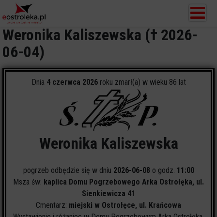
Weronika Kaliszewska († 2026-
06-04)
Dnia
4 czerwca 2026
roku zmarł(a) w wieku 86 lat
Weronika Kaliszewska
pogrzeb odbędzie się w dniu
2026-06-08
o godz.
11:00
Msza św:
kaplica Domu Pogrzebowego Arka Ostrołęka, ul.
Sienkiewicza 41
Cmentarz:
miejski w Ostrołęce, ul. Krańcowa
Wystawienie i różaniec w Domu Pogrzebowym Arka Ostrołęka,