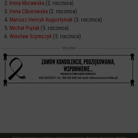
Irena Murawska
(2. rocznica)
Irena Ciborowska
(2. rocznica)
Mariusz Henryk Augustyniak
(3. rocznica)
Michał Piątak
(5. rocznica)
Wiesław Szymczyk
(5. rocznica)
REKLAMA
Polityka prywatności
•
Ostrołęka
•
Informacja o serwisie
•
Reklama
•
Nasze logo
•
Kontakt