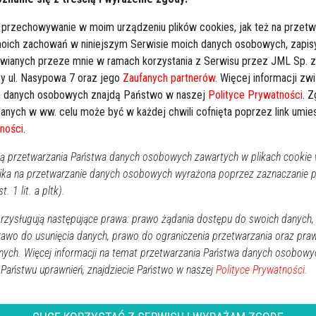
RO
parafialny w Rzekuniu
 przechowywanie w moim urządzeniu plików cookies, jak też na przetw
 r.), piątek (19.01.2024 r.) o godz.
17.00
 moich zachowań w niniejszym Serwisie moich danych osobowych, zapi
awianych przeze mnie w ramach korzystania z Serwisu przez JML Sp. z o
y ul. Nasypowa 7 oraz jego
Zaufanych partnerów
. Więcej informacji zw
 danych osobowych znajdą Państwo w naszej
Polityce Prywatności
. 
anych w ww. celu może być w każdej chwili cofnięta poprzez link umi
ności
.
 przetwarzania Państwa danych osobowych zawartych w plikach cookie w
ika na przetwarzanie danych osobowych wyrażona poprzez zaznaczanie
t. 1 lit. a pltk).
alonych świeczek
zysługują następujące prawa: prawo żądania dostępu do swoich danych,
rawo do usunięcia danych, prawo do ograniczenia przetwarzania oraz pra
nych. Więcej informacji na temat przetwarzania Państwa danych osobowy
↗
Udostępnij
 Państwu uprawnień, znajdziecie Państwo w naszej
Polityce Prywatności.
wróć