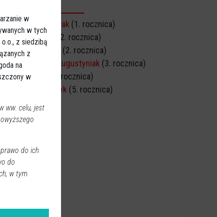
CZNICA ŚMIERCI
arzanie w
Marek Kazimierczak
(1. rocznica)
sywanych w tych
Irena Murawska
(2. rocznica)
.o., z siedzibą
Irena Ciborowska
(2. rocznica)
iązanych z
Mariusz Henryk Augustyniak
(3. rocznica)
Zgoda na
Michał Piątak
(5. rocznica)
eszczony w
Wiesław Szymczyk
(5. rocznica)
 ww. celu, jest
 powyższego
 prawo do ich
wo do
ch, w tym