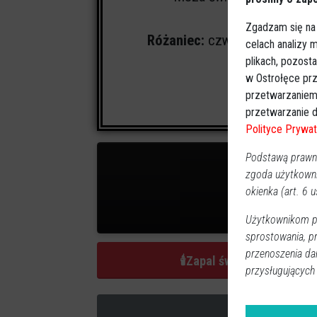
Cmentarz:
Zgadzam się na
Różaniec:
czwartek (18.01.2024
celach analizy
plikach, pozost
w Ostrołęce prz
przetwarzaniem
przetwarzanie d
Polityce Prywat
Podstawą prawną
zgoda użytkown
okienka (art. 6 us
1
zap
Użytkownikom pr
sprostowania, p
przenoszenia da
🕯
Zapal świeczkę
przysługujących