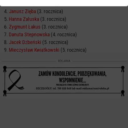
Irena Polak
(2. rocznica)
Janusz Zięba
(3. rocznica)
Hanna Załuska
(3. rocznica)
Zygmunt Łakus
(3. rocznica)
Danuta Stepnowska
(4. rocznica)
Jacek Dzbeński
(5. rocznica)
Mieczysław Kwiatkowski
(5. rocznica)
REKLAMA