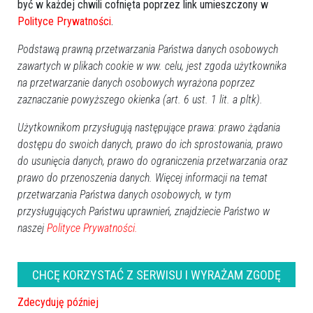
być w każdej chwili cofnięta poprzez link umieszczony w
Polityce Prywatności
.
Podstawą prawną przetwarzania Państwa danych osobowych
zawartych w plikach cookie w ww. celu, jest zgoda użytkownika
na przetwarzanie danych osobowych wyrażona poprzez
zaznaczanie powyższego okienka (art. 6 ust. 1 lit. a pltk).
Użytkownikom przysługują następujące prawa: prawo żądania
dostępu do swoich danych, prawo do ich sprostowania, prawo
do usunięcia danych, prawo do ograniczenia przetwarzania oraz
prawo do przenoszenia danych. Więcej informacji na temat
przetwarzania Państwa danych osobowych, w tym
przysługujących Państwu uprawnień, znajdziecie Państwo w
naszej
Polityce Prywatności.
ROCZNICA ŚMIERCI
CHCĘ KORZYSTAĆ Z SERWISU I WYRAŻAM ZGODĘ
Barbara Śniadach
(1. rocznica)
Zdecyduję później
Jerzy Długołęcki
(1. rocznica)