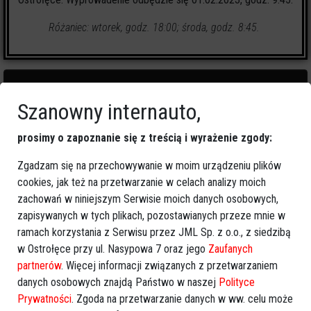
Różaniec: wtorek, godz. 18:00; środa, godz. 8:45.
Szanowny internauto,
1
zapalonych świeczek
prosimy o zapoznanie się z treścią i wyrażenie zgody:
Zgadzam się na przechowywanie w moim urządzeniu plików
🕯
Zapal świeczkę
↗
Udostępnij
cookies, jak też na przetwarzanie w celach analizy moich
zachowań w niniejszym Serwisie moich danych osobowych,
zapisywanych w tych plikach, pozostawianych przeze mnie w
wróć
ramach korzystania z Serwisu przez JML Sp. z o.o., z siedzibą
w Ostrołęce przy ul. Nasypowa 7 oraz jego
Zaufanych
partnerów
. Więcej informacji związanych z przetwarzaniem
danych osobowych znajdą Państwo w naszej
Polityce
Prywatności
. Zgoda na przetwarzanie danych w ww. celu może