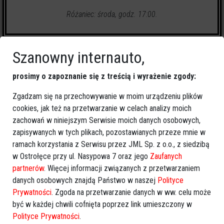
Różaniec: środa, godz. 17:00.
Szanowny internauto,
prosimy o zapoznanie się z treścią i wyrażenie zgody:
34
zapalonych świeczek
Zgadzam się na przechowywanie w moim urządzeniu plików
cookies, jak też na przetwarzanie w celach analizy moich
zachowań w niniejszym Serwisie moich danych osobowych,
🕯
Zapal świeczkę
↗
Udostępnij
zapisywanych w tych plikach, pozostawianych przeze mnie w
ramach korzystania z Serwisu przez JML Sp. z o.o., z siedzibą
w Ostrołęce przy ul. Nasypowa 7 oraz jego
Zaufanych
wróć
partnerów
. Więcej informacji związanych z przetwarzaniem
danych osobowych znajdą Państwo w naszej
Polityce
Prywatności
. Zgoda na przetwarzanie danych w ww. celu może
być w każdej chwili cofnięta poprzez link umieszczony w
Polityce Prywatności
.