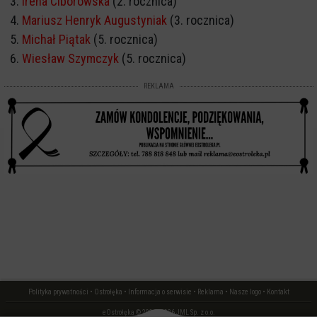
Irena Ciborowska
(2. rocznica)
Mariusz Henryk Augustyniak
(3. rocznica)
Michał Piątak
(5. rocznica)
Wiesław Szymczyk
(5. rocznica)
REKLAMA
Polityka prywatności
•
Ostrołęka
•
Informacja o serwisie
•
Reklama
•
Nasze logo
•
Kontakt
eOstrołęka © 2006 - 2026 JML Sp. z o.o.