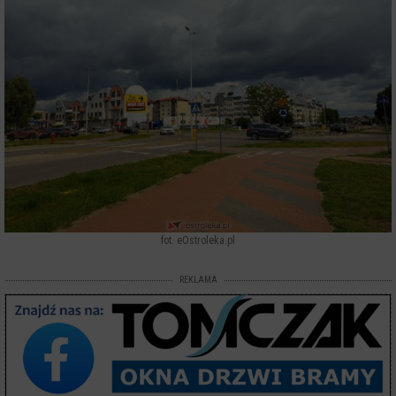
fot. eOstroleka.pl
REKLAMA