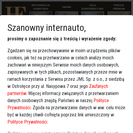
Szanowny internauto,
prosimy o zapoznanie się z treścią i wyrażenie zgody:
Więcej o
:
alert pogodowy
,
gwałtowne burze
,
intensywne
Zgadzam się na przechowywanie w moim urządzeniu plików
opady deszczu
,
silne porywy wiatru
,
zagrożenie zdrowia i
cookies, jak też na przetwarzanie w celach analizy moich
życia
zachowań w niniejszym Serwisie moich danych osobowych,
zapisywanych w tych plikach, pozostawianych przeze mnie w
ramach korzystania z Serwisu przez JML Sp. z o.o., z siedzibą
w Ostrołęce przy ul. Nasypowa 7 oraz jego
Zaufanych
partnerów
. Więcej informacji związanych z przetwarzaniem
danych osobowych znajdą Państwo w naszej
Polityce
Prywatności
. Zgoda na przetwarzanie danych w ww. celu może
być w każdej chwili cofnięta poprzez link umieszczony w
Polityce Prywatności
.