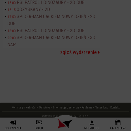
PSI PATROL I DINOZAURY - 2D DUB
16:00
ODZYSKANY - 2D
16:15
SPIDER-MAN CAŁKIEM NOWY DZIEŃ - 2D
17:50
DUB
PSI PATROL I DINOZAURY - 2D DUB
18:00
SPIDER-MAN CAŁKIEM NOWY DZIEŃ - 3D
20:00
NAP
zgłoś wydarzenie
Polityka prywatności
•
Ostrołęka
•
Informacja o serwisie
•
Reklama
•
Nasze logo
•
Kontakt
eOstrołęka © 2006 - 2026 JML Sp. z o.o.
czas: 0.02 s.
OGŁOSZENIA
ROLKI
NEKROLOGI
KALENDARZ