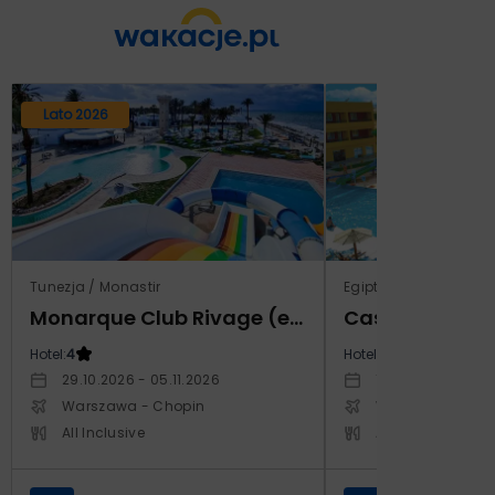
Lato 2026
Tunezja / Monastir
Egipt / Marsa El Alam 
Monarque Club Rivage (ex Calimera)
Hotel:
4
Hotel:
5
29.10.2026 - 05.11.2026
12.03.2027 - 19.0
Warszawa - Chopin
Warszawa - Cho
All Inclusive
All Inclusive