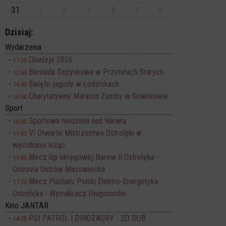
31
1
2
3
4
5
6
Dzisiaj:
Wydarzenia
Dionizje 2026
17:30
Biesiada Dożynkowa w Przytułach Starych
12:00
Święto jagody w Łodziskach
14:00
Charytatywny Maraton Zumby w Goworowie
16:00
Sport
Sportowa niedziela nad Narwią
10:00
VI Otwarte Mistrzostwa Ostrołęki w
11:00
wyciskaniu leżąc
Mecz ligi okręgowej Narew II Ostrołęka -
11:00
Ostrovia Ostrów Mazowiecka
Mecz Pucharu Polski Elektro-Energetyka
17:30
Ostrołęka - Wymakracz Długosiodło
Kino JANTAR
PSI PATROL I DINOZAURY - 2D DUB
14:00