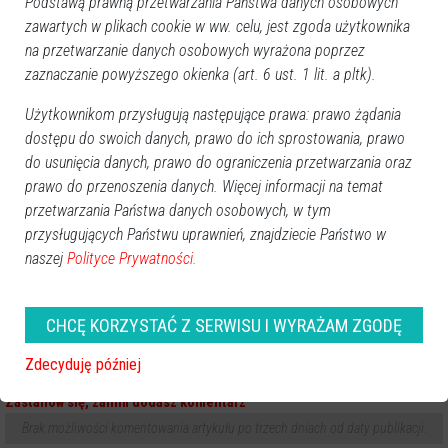
Podstawą prawną przetwarzania Państwa danych osobowych
zawartych w plikach cookie w ww. celu, jest zgoda użytkownika
na przetwarzanie danych osobowych wyrażona poprzez
zaznaczanie powyższego okienka (art. 6 ust. 1 lit. a pltk).
Użytkownikom przysługują następujące prawa: prawo żądania
dostępu do swoich danych, prawo do ich sprostowania, prawo
do usunięcia danych, prawo do ograniczenia przetwarzania oraz
prawo do przenoszenia danych. Więcej informacji na temat
przetwarzania Państwa danych osobowych, w tym
przysługujących Państwu uprawnień, znajdziecie Państwo w
naszej
Polityce Prywatności.
Zobacz również
CHCĘ KORZYSTAĆ Z SERWISU I WYRAŻAM ZGODĘ
Wasze opinie
Zdecyduję później
STOP HEJT. Twoje zdanie jest ważne, ale nie może ranić innych.
Zastanów się, zanim dodasz komentarz
Brak możliwości komentowania artykułu po trzech dniach od daty publikacji.