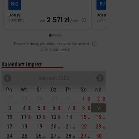
8.0
8.1
Dobry
Bardzo dobry
2 571
zł
3
70 opinii
275 opinii
od
/ os.
od
Powyższe treści pochodzą z serwisu Wakacje.pl
Zostań partnerem
Kalendarz imprez
sierpień 2026
Pn
Wt
Śr
Cz
Pt
So
Nd
27
28
29
30
31
1
2
3
4
5
6
7
8
9
10
11
12
13
14
15
16
17
18
19
20
21
22
23
24
25
26
27
28
29
30