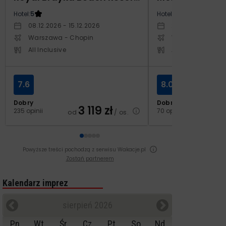
Hotel:
5
Hotel:
4
08.12.2026 - 15.12.2026
29.10.2026 - 05.1
Warszawa - Chopin
Warszawa - Cho
All Inclusive
All Inclusive
7.6
8.0
Dobry
Dobry
3 119
zł
2
235 opinii
70 opinii
od
/ os.
od
Powyższe treści pochodzą z serwisu Wakacje.pl
Zostań partnerem
Kalendarz imprez
sierpień 2026
Pn
Wt
Śr
Cz
Pt
So
Nd