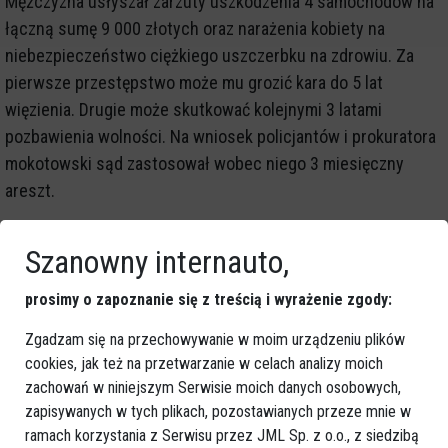
Mężczyzna usłyszał zarzuty uszkodzenia 4 samochodów na
łączną sumę 9 000 złotych oraz narażenia kobiety na
niebezpieczeństwo ciężkiego uszczerbku na zdrowiu. Za
pierwsze przestępstwo może mu grozić kara do 5 lat
więzienia. Drugie może skutkować kolejnymi 3 latami
pozbawienia wolności. Na wniosek policjantów i prokuratora
mokotowski sąd zastosował wobec niego 3 miesięczny
areszt.
Źródło:
policja.waw.pl
Szanowny internauto,
prosimy o zapoznanie się z treścią i wyrażenie zgody:
GOOGLE NEWS
Zgadzam się na przechowywanie w moim urządzeniu plików
Obserwuj nas i otrzymuj nowe wiadomości
cookies, jak też na przetwarzanie w celach analizy moich
Dodaj eOstroleka do obserwowanych źródeł w Google News.
zachowań w niniejszym Serwisie moich danych osobowych,
zapisywanych w tych plikach, pozostawianych przeze mnie w
Obserwuj w Google News
ramach korzystania z Serwisu przez JML Sp. z o.o., z siedzibą