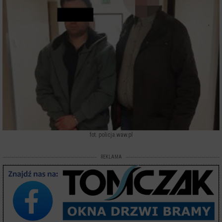
fot. policja.waw.pl
REKLAMA