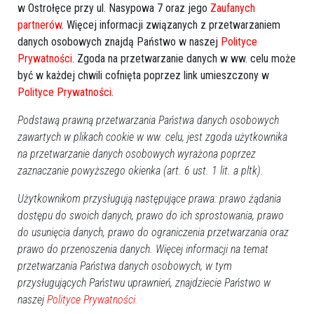
w Ostrołęce przy ul. Nasypowa 7 oraz jego
Zaufanych
REKLAMA
partnerów
. Więcej informacji związanych z przetwarzaniem
danych osobowych znajdą Państwo w naszej
Polityce
Prywatności
. Zgoda na przetwarzanie danych w ww. celu może
być w każdej chwili cofnięta poprzez link umieszczony w
Polityce Prywatności
.
Podstawą prawną przetwarzania Państwa danych osobowych
Więcej o
zawartych w plikach cookie w ww. celu, jest zgoda użytkownika
:
rzucał petardami
,
petardy
,
Warszawa
,
na przetwarzanie danych osobowych wyrażona poprzez
niebezpieczna zabawa
,
Ursynów
zaznaczanie powyższego okienka (art. 6 ust. 1 lit. a pltk).
Użytkownikom przysługują następujące prawa: prawo żądania
dostępu do swoich danych, prawo do ich sprostowania, prawo
do usunięcia danych, prawo do ograniczenia przetwarzania oraz
prawo do przenoszenia danych. Więcej informacji na temat
przetwarzania Państwa danych osobowych, w tym
przysługujących Państwu uprawnień, znajdziecie Państwo w
naszej
Polityce Prywatności.