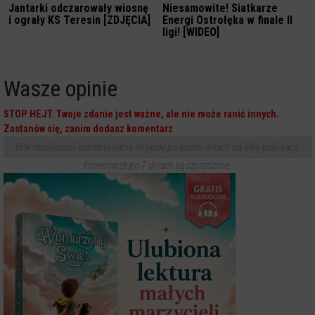
Jantarki odczarowały wiosnę
Niesamowite! Siatkarze
i ograły KS Teresin [ZDJĘCIA]
Energi Ostrołęka w finale II
ligi! [WIDEO]
Wasze opinie
STOP HEJT. Twoje zdanie jest ważne, ale nie może ranić innych.
Zastanów się, zanim dodasz komentarz
Brak możliwości komentowania artykułu po trzech dniach od daty publikacji.
Komentarze po 7 dniach są czyszczone.