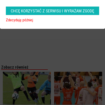
CHCĘ KORZYSTAĆ Z SERWISU I WYRAŻAM ZGODĘ
Zdecyduję później
Zobacz również