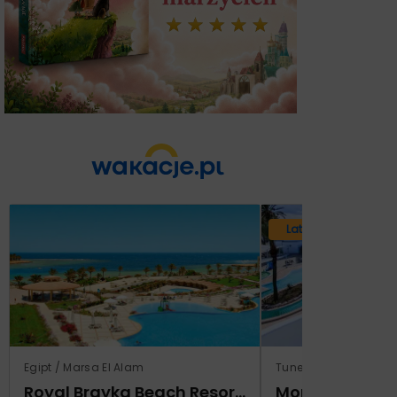
Lato 2026
Egipt / Marsa El Alam
Tunezja / Monastir
Royal Brayka Beach Resort (ex Zee Brayka)