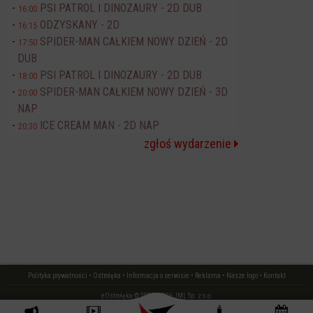
PSI PATROL I DINOZAURY - 2D DUB
16:00
ODZYSKANY - 2D
16:15
SPIDER-MAN CAŁKIEM NOWY DZIEŃ - 2D
17:50
DUB
PSI PATROL I DINOZAURY - 2D DUB
18:00
SPIDER-MAN CAŁKIEM NOWY DZIEŃ - 3D
20:00
NAP
ICE CREAM MAN - 2D NAP
20:30
zgłoś wydarzenie
Polityka prywatności
•
Ostrołęka
•
Informacja o serwisie
•
Reklama
•
Nasze logo
•
Kontakt
eOstrołęka © 2006 - 2026 JML Sp. z o.o.
czas: 0.01 s.