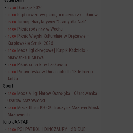
Wydarzenia
Dionizje 2026
17:30
Rajd rowerowy pamięci marynarzy i ułanów
10:00
Turniej charytatywny "Gramy dla Neli"
12:00
Piknik rodzinny w Wachu
14:00
Piknik Wiejski Kulturalnie w Drężewie –
15:00
Kurpiowskie Smaki 2026
Mecz ligi okręgowej Kurpik Kadzidło -
15:00
Mławianka II Mława
Piknik sołecki w Laskowcu
15:00
Potańcówka w Durlasach dla 18-letniego
16:00
Antka
Sport
Mecz V ligi Narew Ostrołęka - Ożarowianka
12:00
Ożarów Mazowiecki
Mecz III ligi KS CK Troszyn - Mazovia Mińsk
13:00
Mazowiecki
Kino JANTAR
PSI PATROL I DINOZAURY - 2D DUB
14:00