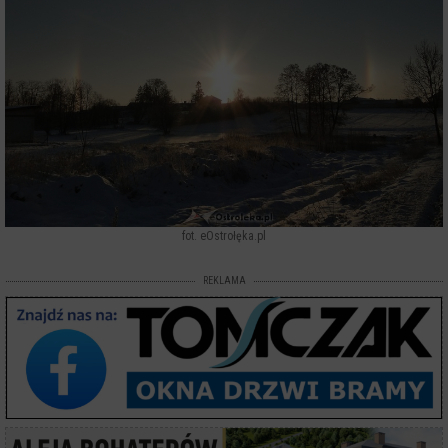
fot. eOstrołęka.pl
REKLAMA