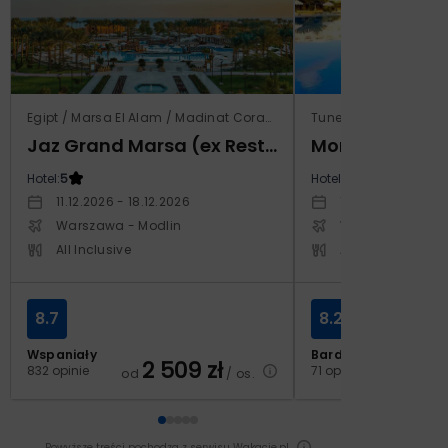
Egipt / Marsa El Alam / Madinat Coraya
Tunezja / Al-Mahdijj
Jaz Grand Marsa (ex Resta Grand Resort)
Monarque El F
Hotel:
5
Hotel:
4
11.12.2026 - 18.12.2026
19.11.2026 - 26.11
Warszawa - Modlin
Warszawa - Cho
All Inclusive
All Inclusive
8.7
8.2
Wspaniały
Bardzo dobry
2 509
zł
2
832 opinie
71 opinii
od
/ os.
od
Powyższe treści pochodzą z serwisu Wakacje.pl