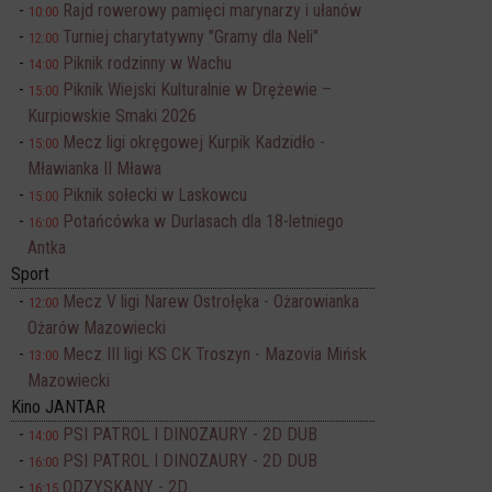
Rajd rowerowy pamięci marynarzy i ułanów
10:00
Turniej charytatywny "Gramy dla Neli"
12:00
Piknik rodzinny w Wachu
14:00
Piknik Wiejski Kulturalnie w Drężewie –
15:00
Kurpiowskie Smaki 2026
Mecz ligi okręgowej Kurpik Kadzidło -
15:00
Mławianka II Mława
Piknik sołecki w Laskowcu
15:00
Potańcówka w Durlasach dla 18-letniego
16:00
Antka
Sport
Mecz V ligi Narew Ostrołęka - Ożarowianka
12:00
Ożarów Mazowiecki
Mecz III ligi KS CK Troszyn - Mazovia Mińsk
13:00
Mazowiecki
Kino JANTAR
PSI PATROL I DINOZAURY - 2D DUB
14:00
PSI PATROL I DINOZAURY - 2D DUB
16:00
ODZYSKANY - 2D
16:15