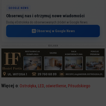
GOOGLE NEWS
Obserwuj nas i otrzymuj nowe wiadomości
Dodaj eOstroleka do obserwowanych źródeł w Google News.
Obserwuj w Google News
REKLAMA
Więcej o
:
Ostrołęka
,
LED
,
oświetlienie
,
Piłsudskiego