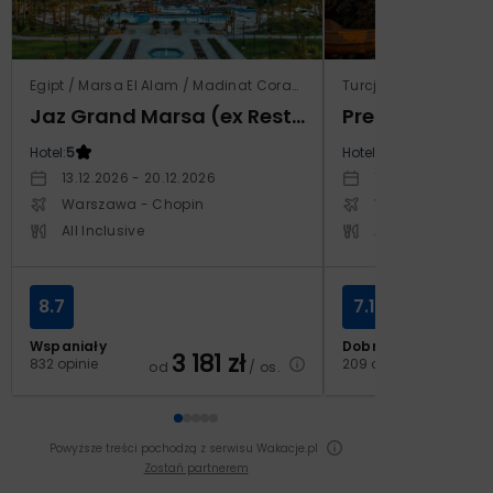
Egipt / Marsa El Alam / Madinat Coraya
Turcja / Riwiera Tur
Jaz Grand Marsa (ex Resta Grand Resort)
Prestige Alan
Hotel:
5
Hotel:
5
13.12.2026 - 20.12.2026
14.10.2026 - 21.1
Warszawa - Chopin
Warszawa - Cho
All Inclusive
All Inclusive
8.7
7.1
Wspaniały
Dobry
3 181
zł
2
832 opinie
209 opinii
od
/ os.
od
Powyższe treści pochodzą z serwisu Wakacje.pl
Zostań partnerem