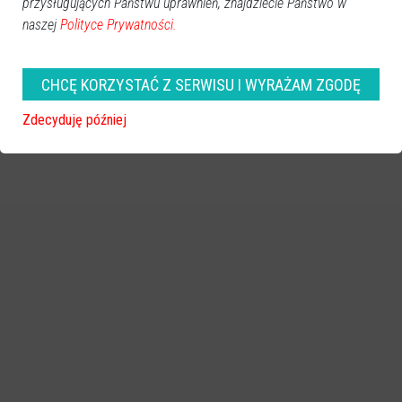
przysługujących Państwu uprawnień, znajdziecie Państwo w
naszej
Polityce Prywatności.
CHCĘ KORZYSTAĆ Z SERWISU I WYRAŻAM ZGODĘ
Zdecyduję później