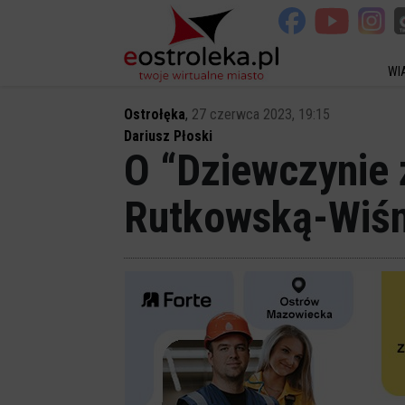
WI
Ostrołęka
,
27 czerwca 2023, 19:15
Dariusz Płoski
O “Dziewczynie z
Rutkowską-Wiśn