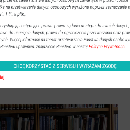
 przetwarzania Państwa danych osobowych zawartych w plikach cookie w
iśniewska
,
biblioteka
ika na przetwarzanie danych osobowych wyrażona poprzez zaznaczanie
t. 1 lit. a pltk).
zysługują następujące prawa: prawo żądania dostępu do swoich danych,
rawo do usunięcia danych, prawo do ograniczenia przetwarzania oraz pra
nych. Więcej informacji na temat przetwarzania Państwa danych osobowy
 Państwu uprawnień, znajdziecie Państwo w naszej
Polityce Prywatności.
CHCĘ KORZYSTAĆ Z SERWISU I WYRAŻAM ZGODĘ
iej