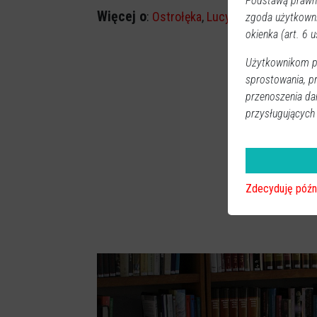
Podstawą prawną
Więcej o
:
Ostrołęka
,
Lucyna Rutkowska-W
zgoda użytkown
okienka (art. 6 us
Użytkownikom pr
sprostowania, p
przenoszenia da
przysługujących
Zdecyduję późn