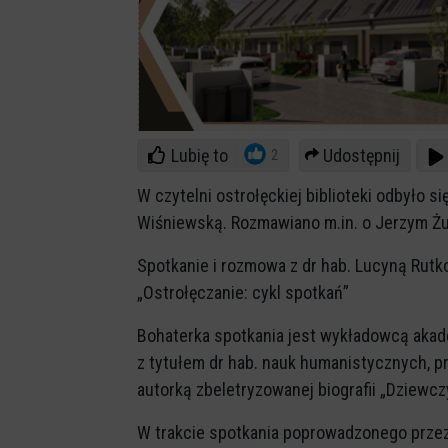
Lubię to
Udostępnij
2
W czytelni ostrołęckiej biblioteki odbyło s
Wiśniewską. Rozmawiano m.in. o Jerzym Żuł
Spotkanie i rozmowa z dr hab. Lucyną Rut
„Ostrołęczanie: cykl spotkań”
Bohaterka spotkania jest wykładowcą aka
z tytułem dr hab. nauk humanistycznych, pro
autorką zbeletryzowanej biografii „Dziewcz
W trakcie spotkania poprowadzonego przez