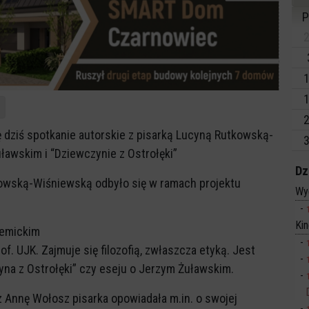
P
2
1
1
2
ię dziś spotkanie autorskie z pisarką Lucyną Rutkowską-
3
awskim i “Dziewczynie z Ostrołęki”
Dz
kowską-Wiśniewską odbyło się w ramach projektu
Wy
Ki
demickim
f. UJK. Zajmuje się filozofią, zwłaszcza etyką. Jest
yna z Ostrołęki” czy eseju o Jerzym Żuławskim.
 Annę Wołosz pisarka opowiadała m.in. o swojej