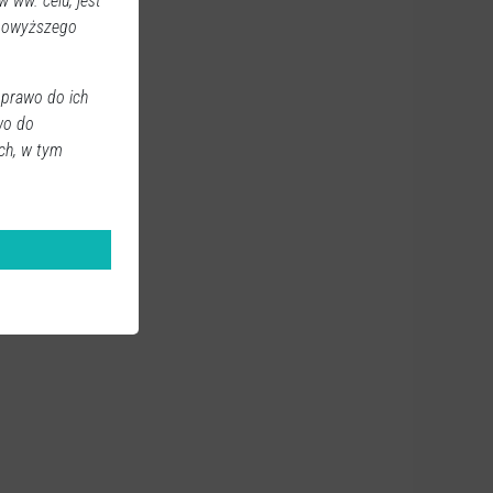
 ww. celu, jest
 powyższego
 prawo do ich
wo do
ch, w tym