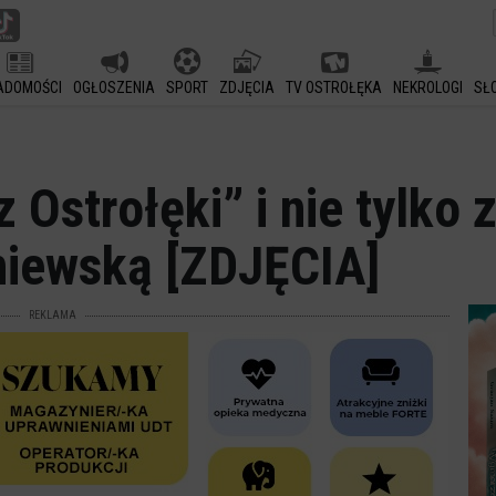
ADOMOŚCI
OGŁOSZENIA
SPORT
ZDJĘCIA
TV OSTROŁĘKA
NEKROLOGI
SŁ
 Ostrołęki” i nie tylko 
iewską [ZDJĘCIA]
REKLAMA