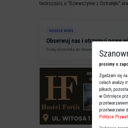
twórczości, o “Dziewczynie z Ostrołęki” o
GOOGLE NEWS
Obserwuj nas i otrzymuj nowe 
Dodaj eOstroleka do obserwowanych źródeł w G
Szanown
prosimy o zapo
Zgadzam się na
celach analizy
plikach, pozost
w Ostrołęce prz
przetwarzaniem
przetwarzanie d
Polityce Prywat