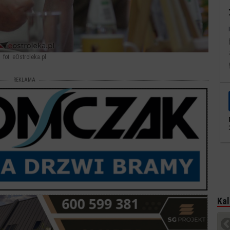
fot. eOstroleka.pl
REKLAMA
Kal