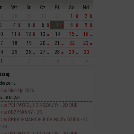
n
Wt
Śr
Cz
Pt
So
Nd
7
28
29
30
31
1
2
3
4
5
6
7
8
9
0
11
12
13
14
15
16
7
18
19
20
21
22
23
4
25
26
27
28
29
30
1
1
2
3
4
5
6
isiaj:
darzenia
Dionizje 2026
17:30
no JANTAR
PSI PATROL I DINOZAURY - 2D DUB
16:00
ODZYSKANY - 2D
16:15
SPIDER-MAN CAŁKIEM NOWY DZIEŃ - 2D
17:50
DUB
PSI PATROL I DINOZAURY - 2D DUB