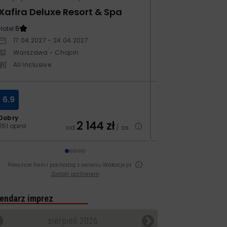
Xafira Deluxe Resort & Spa
Kampos Villag
Hotel:
5
Hotel:
3.5
17.04.2027 - 24.04.2027
10.10.2026 - 17.1
Warszawa - Chopin
Warszawa - Ch
All Inclusive
All Inclusive
6.9
8.4
Dobry
Bardzo dobry
2 144
zł
251 opinii
129 opinii
od
/ os.
Powyższe treści pochodzą z serwisu Wakacje.pl
Zostań partnerem
endarz imprez
sierpień 2026