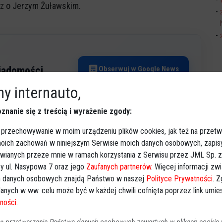
raz o Jerzym Żuławskim.
Obserwuj w Google News
wiadomości
oogle News.
y internauto,
znanie się z treścią i wyrażenie zgody:
REKLAMA
 przechowywanie w moim urządzeniu plików cookies, jak też na przetw
 moich zachowań w niniejszym Serwisie moich danych osobowych, zapi
awianych przeze mnie w ramach korzystania z Serwisu przez JML Sp. z o
y ul. Nasypowa 7 oraz jego
Zaufanych partnerów
. Więcej informacji zw
 danych osobowych znajdą Państwo w naszej
Polityce Prywatności
. 
anych w ww. celu może być w każdej chwili cofnięta poprzez link umi
ności
.