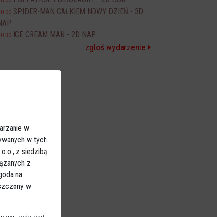
18:00
SPIDER-MAN CAŁKIEM NOWY DZIEŃ - 3D
20:00
NAP
ICE CREAM MAN - 2D NAP
20:30
zgłoś wydarzenie
arzanie w
sywanych w tych
.o., z siedzibą
iązanych z
Zgoda na
eszczony w