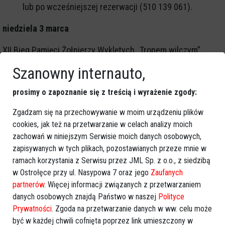
lub po wcześniejszej rezerwacji (510 139 061).
niedziela 3 marca
XII Bieg Pamięci Żołnierzy Wyklętych „Tropem wilczym”
Szanowny internauto,
START:
12.00 – 1963 m (bieg)
prosimy o zapoznanie się z treścią i wyrażenie zgody:
12.10 – 1963 m (nordic walking)
12.30 – 5 km (bieg)
Zgadzam się na przechowywanie w moim urządzeniu plików
cookies, jak też na przetwarzanie w celach analizy moich
Od 1 do 3 marca bezpłatne:
zachowań w niniejszym Serwisie moich danych osobowych,
zapisywanych w tych plikach, pozostawianych przeze mnie w
zwiedzanie wystawy stałej
ramach korzystania z Serwisu przez JML Sp. z o.o., z siedzibą
piątek, sobota – ostatnie wejście o godz. 16.30
w Ostrołęce przy ul. Nasypowa 7 oraz jego
Zaufanych
niedziela – ostatnie wejście o godz. 14.30
partnerów
. Więcej informacji związanych z przetwarzaniem
korzystanie ze strzelnicy cyfrowej
danych osobowych znajdą Państwo w naszej
Polityce
Prywatności
. Zgoda na przetwarzanie danych w ww. celu może
piątek, sobota – ostatnie wejście o godz. 17.00
być w każdej chwili cofnięta poprzez link umieszczony w
niedziela – ostatnie wejście o godz. 15.00