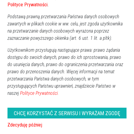
Polityce Prywatności
.
zwiedzanie plenerowej wystawy czasowej pt. „Łukasz
Ciepliński”
Podstawą prawną przetwarzania Państwa danych osobowych
zawartych w plikach cookie w ww. celu, jest zgoda użytkownika
Współorganizatorami obchodów są Oddział Okręgowy
na przetwarzanie danych osobowych wyrażona poprzez
Narodowego Banku Polskiego w Warszawie oraz
zaznaczanie powyższego okienka (art. 6 ust. 1 lit. a pltk).
Towarzystwo Pamięci Historycznej „Memoria Restituta”.
Użytkownikom przysługują następujące prawa: prawo żądania
Dofinansowano ze środków Ministra Kultury i Dziedzictwa
dostępu do swoich danych, prawo do ich sprostowania, prawo
do usunięcia danych, prawo do ograniczenia przetwarzania oraz
Narodowego.
prawo do przenoszenia danych. Więcej informacji na temat
przetwarzania Państwa danych osobowych, w tym
przysługujących Państwu uprawnień, znajdziecie Państwo w
GOOGLE NEWS
naszej
Polityce Prywatności.
Obserwuj nas i otrzymuj nowe wiadomości
Dodaj eOstroleka do obserwowanych źródeł w Google News.
CHCĘ KORZYSTAĆ Z SERWISU I WYRAŻAM ZGODĘ
Obserwuj w Google News
Zdecyduję później