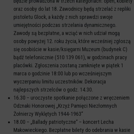
będzie prowadzona w trzech kategoriach: open, kobiety
oraz osoby do lat 18. Zawodnicy będą strzelać z repliki
pistoletu Glock, a każdy z nich sprawdzi swoje
umiejętności podczas strzelania dynamicznego.
Zawody są bezpłatne, a wziąć w nich udział mogą
osoby powyżej 12. roku życia, które wcześniej zgłoszą
się osobiście w kasie/księgarni Muzeum (budynek C)
bądź telefonicznie (510 139 061), w godzinach pracy
placówki. Zgłoszenia zostaną zamknięte w piątek 1
marca o godzinie 18:00 lub po wcześniejszym
wyczerpaniu limitu uczestników. Dekoracja
najlepszych strzelców o godz. 14.30.
16.30 – uroczyste spotkanie połączone z wręczeniem
Odznaki Honorowej „Krzyż Pamięci Niezłomnych
Żołnierzy Wyklętych 1944-1963”
18.00 – „Ballady patriotyczne” – koncert Lecha
Makowieckiego. Bezpłatne bilety do odebrania w kasie