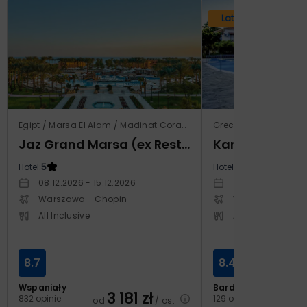
Lato 2026
Egipt / Marsa El Alam / Madinat Coraya
Grecja / Samos / Vo
Jaz Grand Marsa (ex Resta Grand Resort)
Kampos Villag
Hotel:
5
Hotel:
3.5
08.12.2026 - 15.12.2026
10.10.2026 - 17.1
Warszawa - Chopin
Warszawa - Cho
All Inclusive
All Inclusive
8.7
8.4
Wspaniały
Bardzo dobry
3 181
zł
2
832 opinie
129 opinii
od
/ os.
od