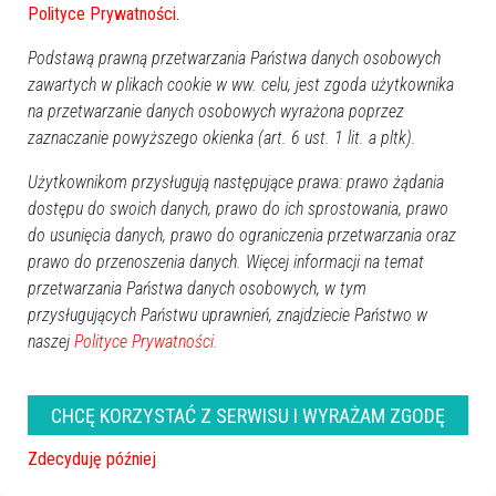
Polityce Prywatności
.
ORLEN Eko z Grupy ORLEN, posiada doświadczenie w
opracowywaniu i wdrażaniu procedur bezpieczeństwa na
Podstawą prawną przetwarzania Państwa danych osobowych
zawartych w plikach cookie w ww. celu, jest zgoda użytkownika
najwyższym światowym poziomie. Spółka jest świadoma
na przetwarzanie danych osobowych wyrażona poprzez
potencjalnych zagrożeń związanych z prowadzeniem procesów
zaznaczanie powyższego okienka (art. 6 ust. 1 lit. a pltk).
technologicznych, które mogą mieć miejsce w instalacjach
przemysłowych, dlatego w ramach prowadzonego projektu,
Użytkownikom przysługują następujące prawa: prawo żądania
zostanie między innymi wykonana analiza zagrożeń (HAZOP),
dostępu do swoich danych, prawo do ich sprostowania, prawo
która ma na celu zidentyfikowanie wszystkich potencjalnych
do usunięcia danych, prawo do ograniczenia przetwarzania oraz
prawo do przenoszenia danych. Więcej informacji na temat
niebezpieczeństw związanych z prowadzonym procesem. Na
przetwarzania Państwa danych osobowych, w tym
podstawie wyników tej analizy zostaną wdrożone na etapie
przysługujących Państwu uprawnień, znajdziecie Państwo w
projektowym rozwiązania, które wyeliminują lub maksymalnie
naszej
Polityce Prywatności.
ograniczą prawdopodobieństwo wystąpienia sytuacji awaryjnych,
a w przypadku ich wystąpienia zminimalizują ich skutki. Należy
również zaznaczyć, że planowana inwestycja posiadać będzie
CHCĘ KORZYSTAĆ Z SERWISU I WYRAŻAM ZGODĘ
najnowocześniejsze systemy monitoringu przeciwpożarowego.
Zdecyduję później
Szczegółowe informacje o zagospodarowaniu energii cieplnej,