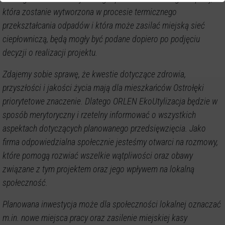
która zostanie wytworzona w procesie termicznego
przekształcania odpadów i która może zasilać miejską sieć
ciepłowniczą, będą mogły być podane dopiero po podjęciu
decyzji o realizacji projektu.
Zdajemy sobie sprawę, że kwestie dotyczące zdrowia,
przyszłości i jakości życia mają dla mieszkańców Ostrołęki
priorytetowe znaczenie. Dlatego ORLEN EkoUtylizacja będzie w
sposób merytoryczny i rzetelny informować o wszystkich
aspektach dotyczących planowanego przedsięwzięcia. Jako
firma odpowiedzialna społecznie jesteśmy otwarci na rozmowy,
które pomogą rozwiać wszelkie wątpliwości oraz obawy
związane z tym projektem oraz jego wpływem na lokalną
społeczność.
Planowana inwestycja może dla społeczności lokalnej oznaczać
m.in. nowe miejsca pracy oraz zasilenie miejskiej kasy