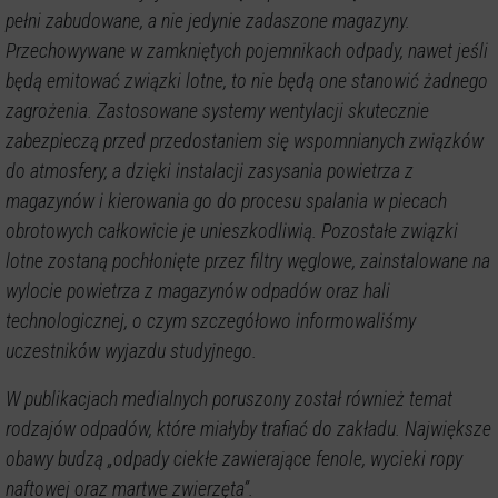
pełni zabudowane, a nie jedynie zadaszone magazyny.
Przechowywane w zamkniętych pojemnikach odpady, nawet jeśli
będą emitować związki lotne, to nie będą one stanowić żadnego
zagrożenia. Zastosowane systemy wentylacji skutecznie
zabezpieczą przed przedostaniem się wspomnianych związków
do atmosfery, a dzięki instalacji zasysania powietrza z
magazynów i kierowania go do procesu spalania w piecach
obrotowych całkowicie je unieszkodliwią. Pozostałe związki
lotne zostaną pochłonięte przez filtry węglowe, zainstalowane na
wylocie powietrza z magazynów odpadów oraz hali
technologicznej, o czym szczegółowo informowaliśmy
uczestników wyjazdu studyjnego.
W publikacjach medialnych poruszony został również temat
rodzajów odpadów, które miałyby trafiać do zakładu. Największe
obawy budzą „odpady ciekłe zawierające fenole, wycieki ropy
naftowej oraz martwe zwierzęta”.