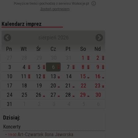
Powyższe treści pochodzą z serwisu Wakacje.pl
Zostań partnerem
Kalendarz imprez
sierpień 2026
Pn
Wt
Śr
Cz
Pt
So
Nd
27
28
29
30
31
1
2
3
4
5
6
7
8
9
10
11
12
13
14
15
16
17
18
19
20
21
22
23
24
25
26
27
28
29
30
31
1
2
3
4
5
6
Dzisiaj:
Koncerty
Art-Czwartek Ilona Jaworska
19:00