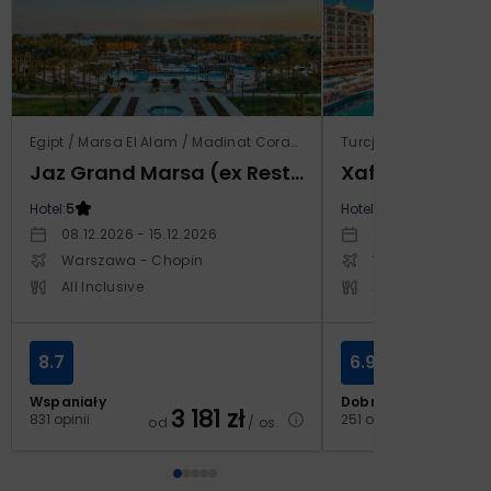
Egipt / Marsa El Alam / Madinat Coraya
Turcja / Riwiera Ture
Jaz Grand Marsa (ex Resta Grand Resort)
Xafira Deluxe 
Hotel:
5
Hotel:
5
08.12.2026 - 15.12.2026
17.04.2027 - 24.
Warszawa - Chopin
Warszawa - Cho
All Inclusive
All Inclusive
8.7
6.9
Wspaniały
Dobry
3 181
zł
2
831 opinii
251 opinii
od
/ os.
od