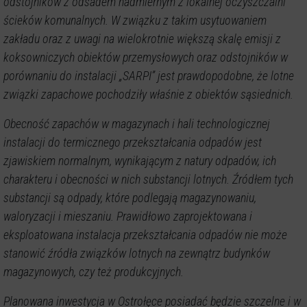
odstojników z odsadem nadmiernym z lokalnej oczyszczalni
ścieków komunalnych. W związku z takim usytuowaniem
zakładu oraz z uwagi na wielokrotnie większą skalę emisji z
koksowniczych obiektów przemysłowych oraz odstojników w
porównaniu do instalacji „SARPI” jest prawdopodobne, że lotne
związki zapachowe pochodziły właśnie z obiektów sąsiednich.
Obecność zapachów w magazynach i hali technologicznej
instalacji do termicznego przekształcania odpadów jest
zjawiskiem normalnym, wynikającym z natury odpadów, ich
charakteru i obecności w nich substancji lotnych. Źródłem tych
substancji są odpady, które podlegają magazynowaniu,
waloryzacji i mieszaniu. Prawidłowo zaprojektowana i
eksploatowana instalacja przekształcania odpadów nie może
stanowić źródła związków lotnych na zewnątrz budynków
magazynowych, czy też produkcyjnych.
Planowana inwestycja w Ostrołęce posiadać będzie szczelne i w