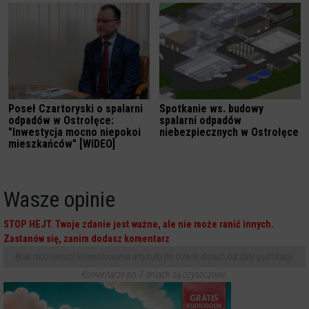
Poseł Czartoryski o spalarni
Spotkanie ws. budowy
odpadów w Ostrołęce:
spalarni odpadów
"Inwestycja mocno niepokoi
niebezpiecznych w Ostrołęce
mieszkańców" [WIDEO]
Wasze opinie
STOP HEJT. Twoje zdanie jest ważne, ale nie może ranić innych.
Zastanów się, zanim dodasz komentarz
Brak możliwości komentowania artykułu po trzech dniach od daty publikacji.
Komentarze po 7 dniach są czyszczone.