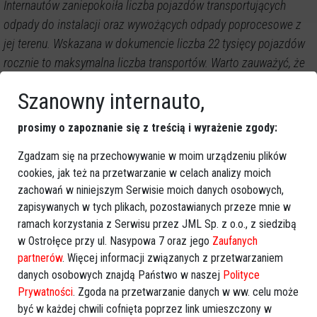
Internautów zaniepokoiła liczba pojazdów transportujących
odpady do instalacji oraz wywożących odpady poprocesowe z
jej terenu. Wskazana w dokumencie liczba 22 tysięcy pojazdów
rocznie to maksymalna liczba transportów. Warto zauważyć, że
rodzaj pojazdów przewidzianych w ruchu logistycznym
Szanowny internauto,
dotyczącym obiektu nie będzie ograniczał się wyłącznie do tych
o dużym tonażu. Będą to także mniejsze auta dostawcze,
prosimy o zapoznanie się z treścią i wyrażenie zgody:
których ruch czy emisje nie wpłyną znacząco na jakość życia
Zgadzam się na przechowywanie w moim urządzeniu plików
mieszkańców. W ciągu normalnego dnia pracy zakładu nie
cookies, jak też na przetwarzanie w celach analizy moich
przewiduje się rzeczywistego ruchu większego niż ok. 30
zachowań w niniejszym Serwisie moich danych osobowych,
samochodów dostawczych różnego typu. Ruch samochodowy
zapisywanych w tych plikach, pozostawianych przeze mnie w
nie będzie skumulowany, co nie spowoduje utrudnień w ruchu
ramach korzystania z Serwisu przez JML Sp. z o.o., z siedzibą
drogowym w granicach miasta i na terenach wokół instalacji.
w Ostrołęce przy ul. Nasypowa 7 oraz jego
Zaufanych
partnerów
. Więcej informacji związanych z przetwarzaniem
Publikacja porusza również niezwykle istotny dla mieszkańców
danych osobowych znajdą Państwo w naszej
Polityce
temat bezpieczeństwa funkcjonowania instalacji
Prywatności
. Zgoda na przetwarzanie danych w ww. celu może
unieszkodliwiającej odpady niebezpieczne.
być w każdej chwili cofnięta poprzez link umieszczony w